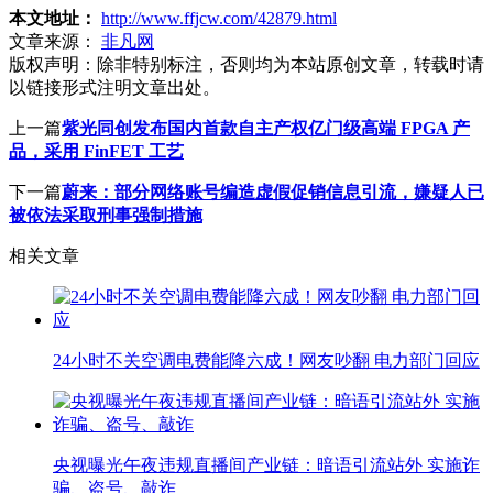
本文地址：
http://www.ffjcw.com/42879.html
文章来源：
非凡网
版权声明：
除非特别标注，否则均为本站原创文章，转载时请
以链接形式注明文章出处。
上一篇
紫光同创发布国内首款自主产权亿门级高端 FPGA 产
品，采用 FinFET 工艺
下一篇
蔚来：部分网络账号编造虚假促销信息引流，嫌疑人已
被依法采取刑事强制措施
相关文章
24小时不关空调电费能降六成！网友吵翻 电力部门回应
央视曝光午夜违规直播间产业链：暗语引流站外 实施诈
骗、盗号、敲诈