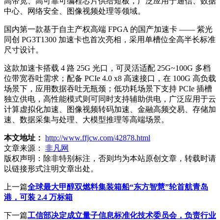
高带宽、高可靠可编程芯片供给短板，广泛应用于通信、数据
中心、网络安全、图像视频处理等领域。
国内第一款基于自主产权高端 FPGA 的国产加速卡 —— 紫光
同创 PG3T1300 加速卡也首次亮相，采用单槽位全高半长标准
尺寸设计。
这款加速卡搭载 4 路 25G 光口，可灵活适配 25G~100G 多档
位带宽吞吐需求；配备 PCIe 4.0 x8 高速接口，在 100G 高负载
场景下，应用数据吞吐无瓶颈；低功耗场景下支持 PCIe 插槽
独立供电，高性能模式则可同时支持辅助供电，广泛应用于云
计算虚拟化加速、图像视频转码加速、金融高频交易、存储加
速、数据采集与处理、大模型推理等高端场景。
本文地址：
http://www.ffjcw.com/42878.html
文章来源：
非凡网
版权声明：
除非特别标注，否则均为本站原创文章，转载时请
以链接形式注明文章出处。
上一篇
全球最大甲醇双燃料集装箱船“东方智慧”轮首航青岛
港，可装 2.4 万标箱
下一篇
工信部决定成立量子信息标准化技术委员会，负责行业