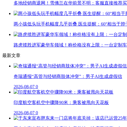
多地经销商退网！雪佛兰在华前景不明：客服直接推荐买
两小孩低头玩手机幅度几乎折叠 医生提醒：60°相当于脖
路虎揽胜进军豪华车领域！称价格没有上限：一台定制车曾
最新文章
奇瑞通报“高管与经销商肢体冲突”：男子AI生成虚假信
2026-08-07
0
印度航空客机空中骤降90米：乘客被甩向天花板
2026-08-07
0