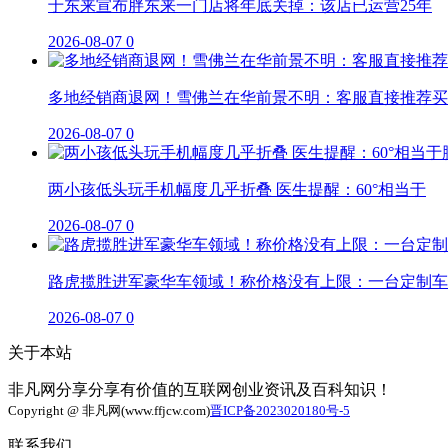
于东来宣布胖东来一门店将年底关掉：该店已运营25年
2026-08-07
0
多地经销商退网！雪佛兰在华前景不明：客服直接推荐买
2026-08-07
0
两小孩低头玩手机幅度几乎折叠 医生提醒：60°相当于
2026-08-07
0
路虎揽胜进军豪华车领域！称价格没有上限：一台定制车
2026-08-07
0
关于本站
非凡网分享分享有价值的互联网创业资讯及百科知识！
Copyright @ 非凡网(www.ffjcw.com)
晋ICP备2023020180号-5
联系我们