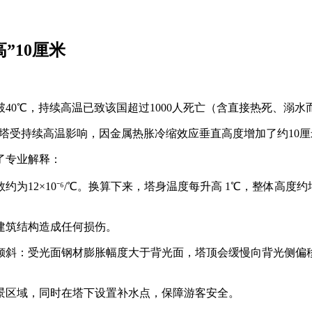
”10厘米
40℃，持续高温已致该国超过1000人死亡（含直接热死、溺水
铁塔受持续高温影响，因金属热胀冷缩效应垂直高度增加了约10厘
了专业解释：
为12×10⁻⁶/℃。换算下来，塔身温度每升高 1℃，整体高度
建筑结构造成任何损伤。
倾斜：受光面钢材膨胀幅度大于背光面，塔顶会缓慢向背光侧偏移
景区域，同时在塔下设置补水点，保障游客安全。