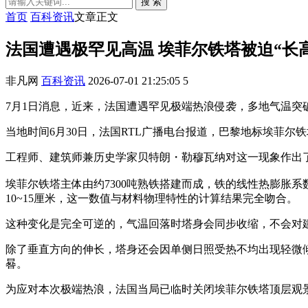
搜 索
首页
百科资讯
文章正文
法国遭遇极罕见高温 埃菲尔铁塔被迫“长高
非凡网
百科资讯
2026-07-01 21:25:05
5
7月1日消息，近来，法国遭遇罕见极端热浪侵袭，多地气温突破
当地时间6月30日，法国RTL广播电台报道，巴黎地标埃菲尔
工程师、建筑师兼历史学家贝特朗・勒穆瓦纳对这一现象作出
埃菲尔铁塔主体由约7300吨熟铁搭建而成，铁的线性热膨胀系数约
10~15厘米，这一数值与材料物理特性的计算结果完全吻合。
这种变化是完全可逆的，气温回落时塔身会同步收缩，不会对
除了垂直方向的伸长，塔身还会因单侧日照受热不均出现轻微
晷。
为应对本次极端热浪，法国当局已临时关闭埃菲尔铁塔顶层观