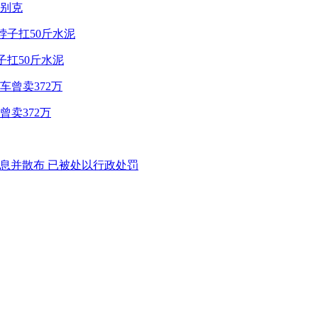
别克
子扛50斤水泥
卖372万