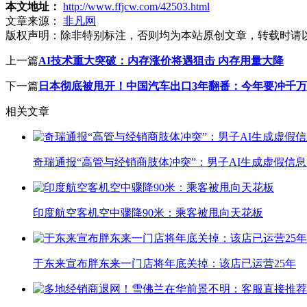
本文地址：
http://www.ffjcw.com/42503.html
文章来源：
非凡网
版权声明：
除非特别标注，否则均为本站原创文章，转载时请
上一篇
AI技术重大突破：内存涨价将遇狙击 内存用量大降
下一篇
日本彻底被甩开！中国汽车出口3年翻番：今年要冲千
相关文章
奇瑞通报“高管与经销商肢体冲突”：男子AI生成虚假信
印度航空客机空中骤降90米：乘客被甩向天花板
于东来宣布胖东来一门店将年底关掉：该店已运营25年