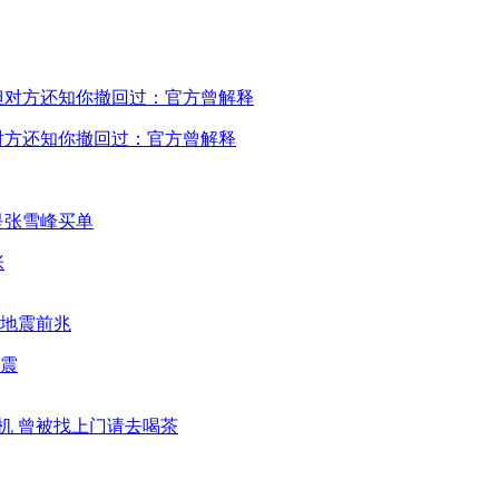
对方还知你撤回过：官方曾解释
张
震