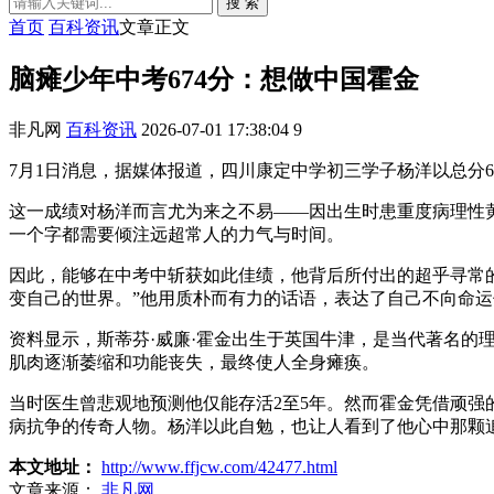
搜 索
首页
百科资讯
文章正文
脑瘫少年中考674分：想做中国霍金
非凡网
百科资讯
2026-07-01 17:38:04
9
7月1日消息，据媒体报道，四川康定中学初三学子杨洋以总分6
这一成绩对杨洋而言尤为来之不易——因出生时患重度病理性
一个字都需要倾注远超常人的力气与时间。
因此，能够在中考中斩获如此佳绩，他背后所付出的超乎寻常
变自己的世界。”他用质朴而有力的话语，表达了自己不向命
资料显示，斯蒂芬·威廉·霍金出生于英国牛津，是当代著名的
肌肉逐渐萎缩和功能丧失，最终使人全身瘫痪。
当时医生曾悲观地预测他仅能存活2至5年。然而霍金凭借顽强
病抗争的传奇人物。杨洋以此自勉，也让人看到了他心中那颗
本文地址：
http://www.ffjcw.com/42477.html
文章来源：
非凡网