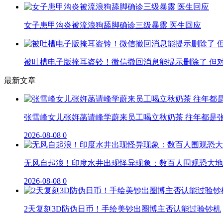
女子患甲沟炎被流浪狗舔脚确诊三级暴露 医生回应
被吐槽电子版掩耳盗铃！微信撤回消息能提示删除了 但
最新文章
张雪峰女儿张姩菡请峰学蔚来员工喝立秋奶茶 往年都是
2026-08-08
0
无风自起浪！印度水井出现怪异现象：数百人围观恐大地
2026-08-08
0
2天复刻3D防伪日币！手绘美钞出圈博主否认能过验钞机