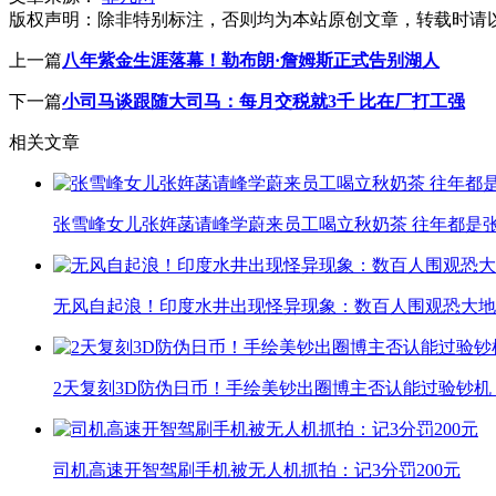
版权声明：
除非特别标注，否则均为本站原创文章，转载时请
上一篇
八年紫金生涯落幕！勒布朗·詹姆斯正式告别湖人
下一篇
小司马谈跟随大司马：每月交税就3千 比在厂打工强
相关文章
张雪峰女儿张姩菡请峰学蔚来员工喝立秋奶茶 往年都是
无风自起浪！印度水井出现怪异现象：数百人围观恐大地
2天复刻3D防伪日币！手绘美钞出圈博主否认能过验钞机
司机高速开智驾刷手机被无人机抓拍：记3分罚200元