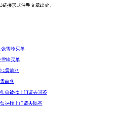
以链接形式注明文章出处。
张雪峰买单
震前兆
 曾被找上门请去喝茶