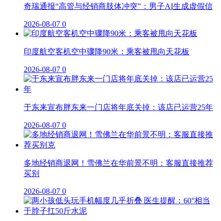
奇瑞通报“高管与经销商肢体冲突”：男子AI生成虚假信
2026-08-07
0
印度航空客机空中骤降90米：乘客被甩向天花板
2026-08-07
0
于东来宣布胖东来一门店将年底关掉：该店已运营25年
2026-08-07
0
多地经销商退网！雪佛兰在华前景不明：客服直接推荐
买别
2026-08-07
0