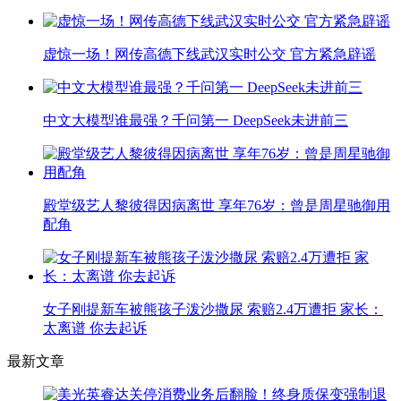
虚惊一场！网传高德下线武汉实时公交 官方紧急辟谣
中文大模型谁最强？千问第一 DeepSeek未进前三
殿堂级艺人黎彼得因病离世 享年76岁：曾是周星驰御用
配角
女子刚提新车被熊孩子泼沙撒尿 索赔2.4万遭拒 家长：
太离谱 你去起诉
最新文章