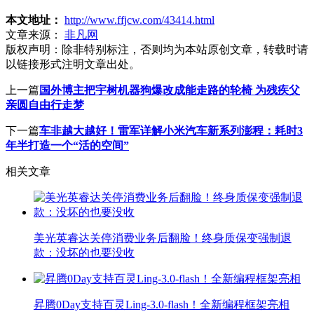
本文地址：
http://www.ffjcw.com/43414.html
文章来源：
非凡网
版权声明：
除非特别标注，否则均为本站原创文章，转载时请
以链接形式注明文章出处。
上一篇
国外博主把宇树机器狗爆改成能走路的轮椅 为残疾父
亲圆自由行走梦
下一篇
车非越大越好！雷军详解小米汽车新系列澎程：耗时3
年半打造一个“活的空间”
相关文章
美光英睿达关停消费业务后翻脸！终身质保变强制退
款：没坏的也要没收
昇腾0Day支持百灵Ling-3.0-flash！全新编程框架亮相