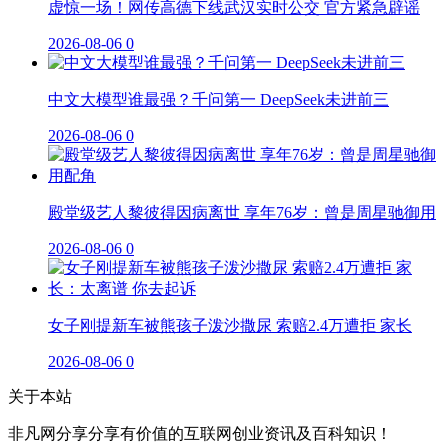
虚惊一场！网传高德下线武汉实时公交 官方紧急辟谣
2026-08-06
0
中文大模型谁最强？千问第一 DeepSeek未进前三
2026-08-06
0
殿堂级艺人黎彼得因病离世 享年76岁：曾是周星驰御用
2026-08-06
0
女子刚提新车被熊孩子泼沙撒尿 索赔2.4万遭拒 家长
2026-08-06
0
关于本站
非凡网分享分享有价值的互联网创业资讯及百科知识！