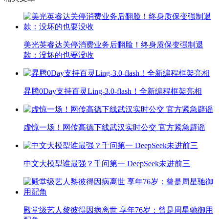
美光英睿达关停消费业务后翻脸！终身质保变强制退
款：没坏的也要没收
昇腾0Day支持百灵Ling-3.0-flash！全新编程框架亮相
虚惊一场！网传高德下线武汉实时公交 官方紧急辟谣
中文大模型谁最强？千问第一 DeepSeek未进前三
殿堂级艺人黎彼得因病离世 享年76岁：曾是周星驰御用