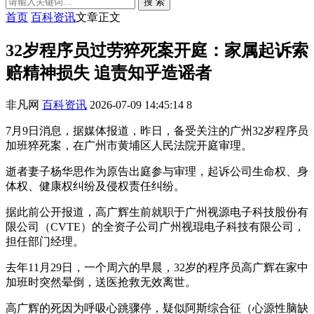
搜 索
首页
百科资讯
文章正文
32岁程序员过劳猝死案开庭：家属起诉索
赔精神损失 追责知乎造谣者
非凡网
百科资讯
2026-07-09 14:45:14
8
7月9日消息，据媒体报道，昨日，备受关注的广州32岁程序员
加班猝死案，在广州市黄埔区人民法院开庭审理。
逝者妻子杨华思作为原告出庭参与审理，起诉公司生命权、身
体权、健康权纠纷及侵权责任纠纷。
据此前公开报道，高广辉生前就职于广州视源电子科技股份有
限公司（CVTE）的全资子公司广州视琨电子科技有限公司，
担任部门经理。
去年11月29日，一个周六的早晨，32岁的程序员高广辉在家中
加班时突然晕倒，送医抢救无效离世。
高广辉的死因为呼吸心跳骤停，疑似阿斯综合征（心源性脑缺