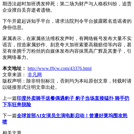
期违法超时加班诱发猝死；第二场为财产与人格权纠纷，追责
企业擅自丢弃逝者遗物。
下午开庭起诉知乎平台，请求法院判令平台披露匿名造谣者的
身份信息。
家属表示，在家属依法维权发声时，有网络账号发布大量不实
谣言，捏造家属炒作、刻意夸大加班索要高额赔偿等内容，甚
至有坐拥千万粉丝的自媒体发布内容抹黑高广辉及其妻子，引
发网络暴力。
本文地址：
http://www.ffjcw.com/43376.html
文章来源：
非凡网
版权声明：
除非特别标注，否则均为本站原创文章，转载时请
以链接形式注明文章出处。
上一篇
印度外卖骑手送餐偶遇豹子 豹子当场直接猛扑 骑手扔
下车狂奔脱险
下一篇
全球首部AI女演员主演电影启动！曾遭好莱坞围攻怒
喷
相关文章