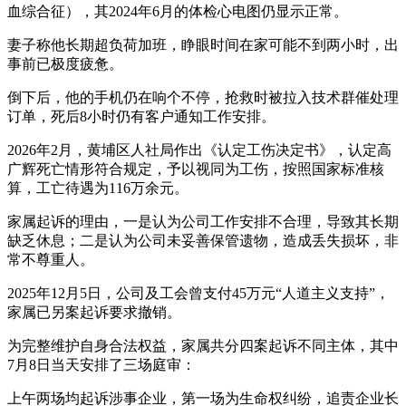
血综合征），其2024年6月的体检心电图仍显示正常。
妻子称他长期超负荷加班，睁眼时间在家可能不到两小时，出
事前已极度疲惫。
倒下后，他的手机仍在响个不停，抢救时被拉入技术群催处理
订单，死后8小时仍有客户通知工作安排。
2026年2月，黄埔区人社局作出《认定工伤决定书》，认定高
广辉死亡情形符合规定，予以视同为工伤，按照国家标准核
算，工亡待遇为116万余元。
家属起诉的理由，一是认为公司工作安排不合理，导致其长期
缺乏休息；二是认为公司未妥善保管遗物，造成丢失损坏，非
常不尊重人。
2025年12月5日，公司及工会曾支付45万元“人道主义支持”，
家属已另案起诉要求撤销。
为完整维护自身合法权益，家属共分四案起诉不同主体，其中
7月8日当天安排了三场庭审：
上午两场均起诉涉事企业，第一场为生命权纠纷，追责企业长