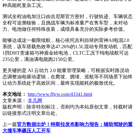
种高能耗复杂工况。
测试全程油电加注口由吉尼斯官方密封，行驶轨迹、车辆状态
全程可追溯核验，且挑战车辆为标准量产在售车型，未对动
力、电池做任何特殊改装，成绩具备充分的实际参考价值。
能够达成这一极限续航，核心依托吉利自研的雷神AI电混2.0
系统，该车搭载热效率达47.26%的1.5L混动专用发动机，匹配
1挡DHT变速箱与神盾金砖电池，CLTC工况下纯电续航可达
235公里，满油满电能跑2150公里。
更关键的是 AI 云动力 2.0 能量管理策略，可根据实时路况动
态调整油电驱动逻辑，在爬坡、拥堵、巡航等不同场景下始终
让动力系统处于高效区间，最终实现能耗的极致优化。
本文地址：
http://www.ffjcw.com/43341.html
文章来源：
非凡网
版权声明：
除非特别标注，否则均为本站原创文章，转载时请
以链接形式注明文章出处。
上一篇
官方数据出炉！特斯拉发布影响力报告：辅助驾驶的重
大撞车率碾压人工开车