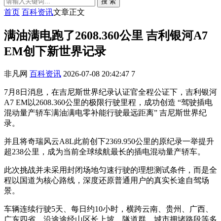
搜 索
首页
百科资讯
文章正文
满油满电跑了2608.360公里 吉利银河A7
EM创下新世界记录
非凡网
百科资讯
2026-07-08 20:42:47
7
7月8日消息，在吉尼斯世界纪录认证官全程公证下，吉利银河
A7 EM以2608.360公里的极限行驶里程，成功创造 “驾驶插电
混动量产轿车满油满电零补能行驶最远距离” 吉尼斯世界纪
录。
并且将奇瑞风云A8L此前创下2369.950公里的原纪录一举提升
超238公里，成为当前全球续航最长的插电混动量产轿车。
此次挑战并未采用封闭场地匀速行驶的理想测试条件，而是全
程以国道为核心路线，深度还原普通用户的真实长途自驾场
景。
车辆连续行驶5天、每日约10小时，横跨云南、贵州、广西、
广东四省，沿途途经山区长上坡、隧道群、城市拥堵路段等多