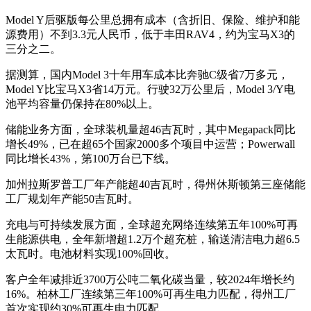
Model Y后驱版每公里总拥有成本（含折旧、保险、维护和能
源费用）不到3.3元人民币，低于丰田RAV4，约为宝马X3的
三分之二。
据测算，国内Model 3十年用车成本比奔驰C级省7万多元，
Model Y比宝马X3省14万元。行驶32万公里后，Model 3/Y电
池平均容量仍保持在80%以上。
储能业务方面，全球装机量超46吉瓦时，其中Megapack同比
增长49%，已在超65个国家2000多个项目中运营；Powerwall
同比增长43%，第100万台已下线。
加州拉斯罗普工厂年产能超40吉瓦时，得州休斯顿第三座储能
工厂规划年产能50吉瓦时。
充电与可持续发展方面，全球超充网络连续第五年100%可再
生能源供电，全年新增超1.2万个超充桩，输送清洁电力超6.5
太瓦时。电池材料实现100%回收。
客户全年减排近3700万公吨二氧化碳当量，较2024年增长约
16%。柏林工厂连续第三年100%可再生电力匹配，得州工厂
首次实现约30%可再生电力匹配。