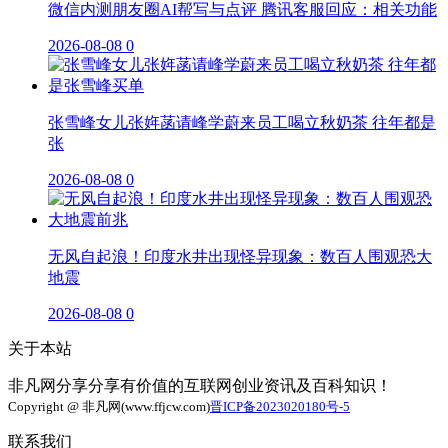
微信内测朋友圈AI帮写与点评 腾讯客服回应：相关功能
2026-08-08
0
张雪峰女儿张姩菡请峰学蔚来员工喝立秋奶茶 往年都是
张
2026-08-08
0
无风自起浪！印度水井出现怪异现象：数百人围观恐大
地震
2026-08-08
0
关于本站
非凡网分享分享有价值的互联网创业资讯及百科知识！
Copyright @ 非凡网(www.ffjcw.com)
晋ICP备2023020180号-5
联系我们