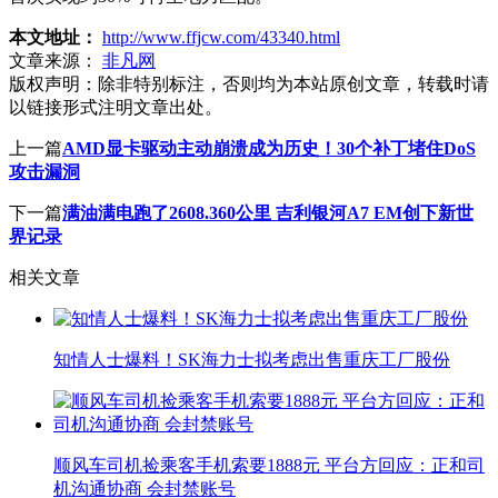
本文地址：
http://www.ffjcw.com/43340.html
文章来源：
非凡网
版权声明：
除非特别标注，否则均为本站原创文章，转载时请
以链接形式注明文章出处。
上一篇
AMD显卡驱动主动崩溃成为历史！30个补丁堵住DoS
攻击漏洞
下一篇
满油满电跑了2608.360公里 吉利银河A7 EM创下新世
界记录
相关文章
知情人士爆料！SK海力士拟考虑出售重庆工厂股份
顺风车司机捡乘客手机索要1888元 平台方回应：正和司
机沟通协商 会封禁账号