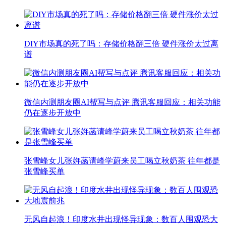
DIY市场真的死了吗：存储价格翻三倍 硬件涨价太过离
谱
微信内测朋友圈AI帮写与点评 腾讯客服回应：相关功能
仍在逐步开放中
张雪峰女儿张姩菡请峰学蔚来员工喝立秋奶茶 往年都是
张雪峰买单
无风自起浪！印度水井出现怪异现象：数百人围观恐大