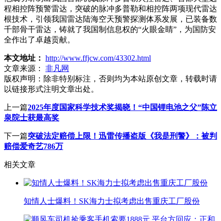
程相控阵预警雷达，突破的脉冲多普勒和相控阵两项现代雷达
根技术，引领我国雷达陆海空天预警探测体系发展，已装备数
千部骨干雷达，铸就了我国制信息权的“火眼金睛”，为国防安
全作出了卓越贡献。
本文地址：
http://www.ffjcw.com/43302.html
文章来源：
非凡网
版权声明：
除非特别标注，否则均为本站原创文章，转载时请
以链接形式注明文章出处。
上一篇
2025年度国家科学技术奖揭晓！“中国锂电池之父”陈立
泉院士获最高奖
下一篇
突破法定赔偿上限！迅雷传播盗版《我是刑警》：被判
赔偿爱奇艺786万
相关文章
知情人士爆料！SK海力士拟考虑出售重庆工厂股份