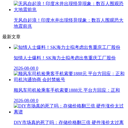
无风自起浪！印度水井出现怪异现象：数百人围观恐大
地震前兆
最新文章
知情人士爆料！SK海力士拟考虑出售重庆工厂股份
2026-08-08
0
顺风车司机捡乘客手机索要1888元 平台方回应：正和
2026-08-08
0
DIY市场真的死了吗：存储价格翻三倍 硬件涨价太过离