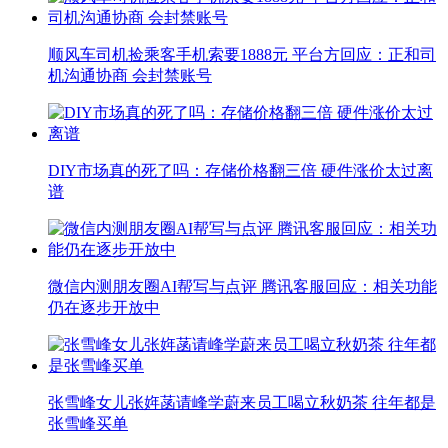
顺风车司机捡乘客手机索要1888元 平台方回应：正和司
机沟通协商 会封禁账号
DIY市场真的死了吗：存储价格翻三倍 硬件涨价太过离
谱
微信内测朋友圈AI帮写与点评 腾讯客服回应：相关功能
仍在逐步开放中
张雪峰女儿张姩菡请峰学蔚来员工喝立秋奶茶 往年都是
张雪峰买单