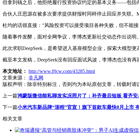
但拿到钱之后，他拒绝履行投资协议约定的基本义务——包括
合伙人庄思源在被多次要求提供财报时同样停止回应并失联。Me
杜均的话很直接："风险投资可以接受项目各种失败，但不能接
随着事件发酵，面对全网争议，李博杰更新社交动态作出说明。他表
此次求职DeepSeek，是希望进入基座模型企业，探索大模型更
截至本文发稿，DeepSeek没有回应面试风波，李博杰也没有
本文地址：
http://www.ffjcw.com/43285.html
文章来源：
非凡网
版权声明：
除非特别标注，否则均为本站原创文章，转载时请
上一篇
鸿蒙版微信能私聊发实况照片了：补齐最后短板 看齐安卓
下一篇
小米汽车新品牌“澎程”官宣！旗下首款车最快8月上市 
相关文章