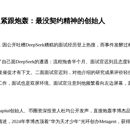
投资人紧跟炮轰：最没契约精神的创始人
因公开吐槽DeepSeek糟糕的面试经历登上热搜，而事件发
了自己面DeepSeek的遭遇：流程拖沓半个月、面试官迟到且态
，反复催促才有下文。二面面试官迟到，对他介绍的研究成果评价轻
作，面试也是双屏环境。面试官注意到他频繁看向左边屏幕，直
 Capital创始人、币圈资深投资人杜均公开发声，直接炮轰李博杰
4年李博杰顶着"华为天才少年"光环创办Metagent，获得ABCD