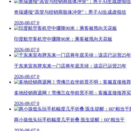
奇瑞通报“高管与经销商肢体冲突”：男子AI生成虚假信
2026-08-07
0
印度航空客机空中骤降90米：乘客被甩向天花板
2026-08-07
0
于东来宣布胖东来一门店将年底关掉：该店已运营25年
2026-08-07
0
多地经销商退网！雪佛兰在华前景不明：客服直接推荐买
2026-08-07
0
两小孩低头玩手机幅度几乎折叠 医生提醒：60°相当于
2026-08-07
0