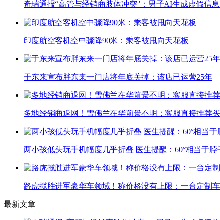
奇瑞通报“高管与经销商肢体冲突”：男子AI生成虚假信
印度航空客机空中骤降90米：乘客被甩向天花板
于东来宣布胖东来一门店将年底关掉：该店已运营25年
多地经销商退网！雪佛兰在华前景不明：客服直接推荐买
两小孩低头玩手机幅度几乎折叠 医生提醒：60°相当于脖
路虎揽胜进军豪华车领域！称价格没有上限：一台定制车曾
最新文章