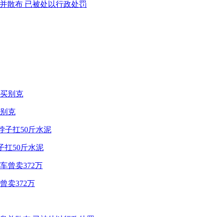
息并散布 已被处以行政处罚
别克
子扛50斤水泥
卖372万