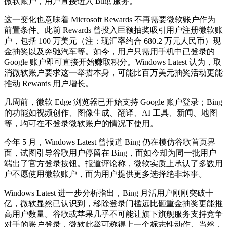
微软账户，用户直接进入 Bing 服务。
这一变化也意味着 Microsoft Rewards 不再需要微软账户作为
前置条件。此前 Rewards 曾投入巨额抽奖吸引用户注册微软账
户，包括 100 万美元（注：现汇率约合 680.2 万元人民币）现
金抽奖以及奔驰汽车等。如今，用户只需用手机中已登录的
Google 账户即可直接开始赚取积分。Windows Latest 认为，取
消微软账户要求这一举措本身，可能比百万美元抽奖活动更能
推动 Rewards 用户增长。
几周前，微软 Edge 浏览器已开始支持 Google 账户登录；Bing
的功能如视频创作、图像生成、翻译、AI 工具、新闻、地图
等，均可在不登录微软账户的情况下使用。
今年 5 月，Windows Latest 曾报道 Bing 仍在模仿谷歌首页界
面，试图引导谷歌用户停留在 Bing，而如今却为同一批用户
端出了官方登录按钮。报道评论称，微软实质上承认了多数用
户不愿使用微软账户，而为用户提供更多选择绝非坏事。
Windows Latest 进一步分析指出，Bing 月活用户刚刚突破十
亿，微软显然已认识到，移除登录门槛远比砸重金抽奖更能推
高用户数量。谷歌或苹果几乎不可能让旗下旗舰服务支持竞争
对手的账户登录，微软此举可称得上一个标志性动作。当然，