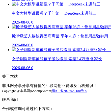
中文大模型谁最强？千问第一 DeepSeek未进前三
2026-08-06
0
殿堂级艺人黎彼得因病离世 享年76岁：曾是周星驰御用
2026-08-06
0
女子刚提新车被熊孩子泼沙撒尿 索赔2.4万遭拒 家长
2026-08-06
0
关于本站
非凡网分享分享有价值的互联网创业资讯及百科知识！
Copyright @ 非凡网(www.ffjcw.com)
晋ICP备2023020180号-5
联系我们
合作或咨询可通过如下方式：