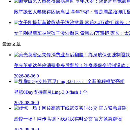
殿堂级艺人黎彼得因病离世 享年76岁：曾是周星驰御用
女子刚提新车被熊孩子泼沙撒尿 索赔2.4万遭拒 家长：太
最新文章
美光英睿达关停消费业务后翻脸！终身质保变强制退款：
2026-08-06
0
昇腾0Day支持百灵Ling-3.0-flash！全
2026-08-06
0
虚惊一场！网传高德下线武汉实时公交 官方紧急辟谣
2026-08-06
0