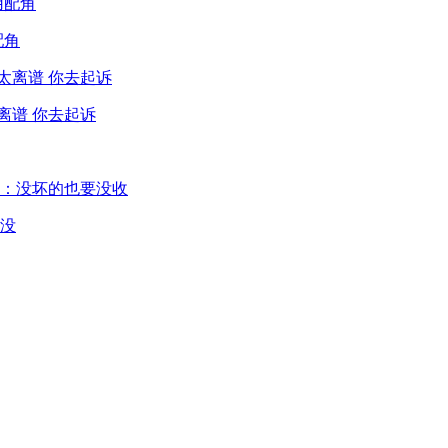
配角
离谱 你去起诉
没