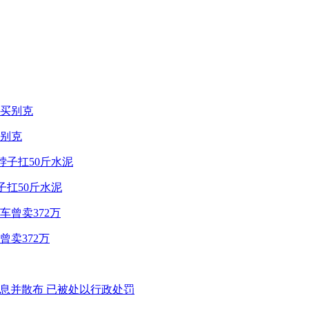
别克
子扛50斤水泥
卖372万