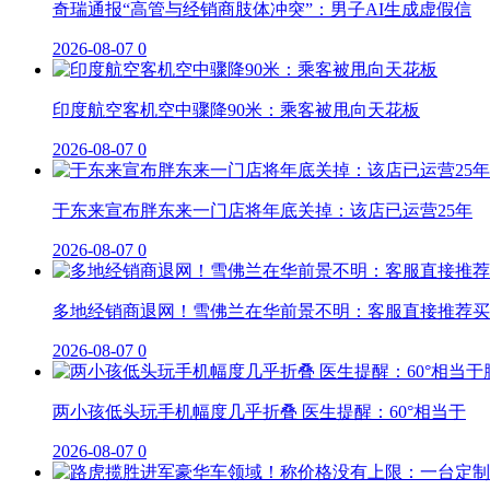
奇瑞通报“高管与经销商肢体冲突”：男子AI生成虚假信
2026-08-07
0
印度航空客机空中骤降90米：乘客被甩向天花板
2026-08-07
0
于东来宣布胖东来一门店将年底关掉：该店已运营25年
2026-08-07
0
多地经销商退网！雪佛兰在华前景不明：客服直接推荐买
2026-08-07
0
两小孩低头玩手机幅度几乎折叠 医生提醒：60°相当于
2026-08-07
0