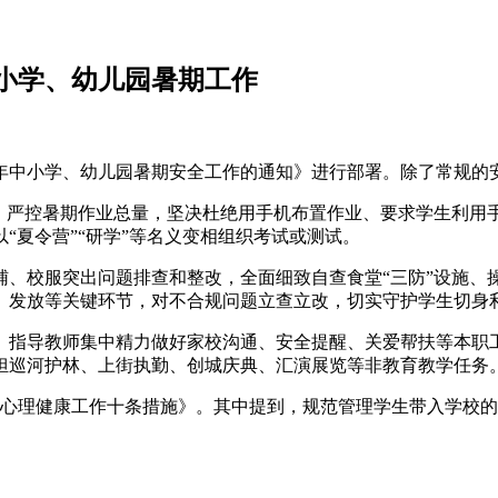
小学、幼儿园暑期工作
好 2026 年中小学、幼儿园暑期安全工作的通知》进行部署。除了
求，严控暑期作业总量，坚决杜绝用手机布置作业、要求学生利用
“夏令营”“研学”等名义变相组织考试或测试。
辅、校服突出问题排查和整改，全面细致自查食堂“三防”设施、
、发放等关键环节，对不合规问题立查立改，切实守护学生切身
。指导教师集中精力做好家校沟通、安全提醒、关爱帮扶等本职
担巡河护林、上街执勤、创城庆典、汇演展览等非教育教学任务
学生心理健康工作十条措施》。其中提到，规范管理学生带入学校