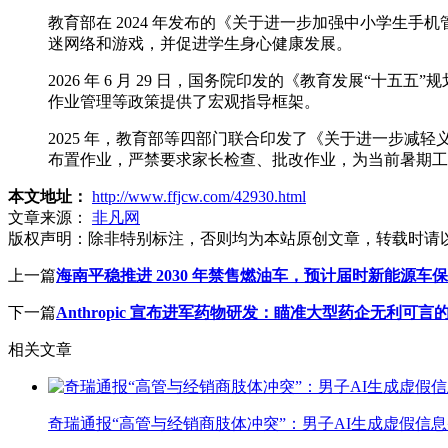
教育部在 2024 年发布的《关于进一步加强中小学生
迷网络和游戏，并促进学生身心健康发展。
2026 年 6 月 29 日，国务院印发的《教育发展“
作业管理等政策提供了宏观指导框架。
2025 年，教育部等四部门联合印发了《关于进一步
布置作业，严禁要求家长检查、批改作业，为当前暑期工
本文地址：
http://www.ffjcw.com/42930.html
文章来源：
非凡网
版权声明：
除非特别标注，否则均为本站原创文章，转载时请
上一篇
海南平稳推进 2030 年禁售燃油车，预计届时新能源车保
下一篇
Anthropic 宣布进军药物研发：瞄准大型药企无利可
相关文章
奇瑞通报“高管与经销商肢体冲突”：男子AI生成虚假信