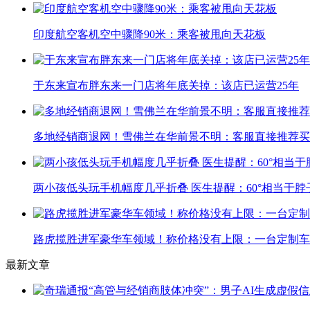
印度航空客机空中骤降90米：乘客被甩向天花板
于东来宣布胖东来一门店将年底关掉：该店已运营25年
多地经销商退网！雪佛兰在华前景不明：客服直接推荐买
两小孩低头玩手机幅度几乎折叠 医生提醒：60°相当于脖
路虎揽胜进军豪华车领域！称价格没有上限：一台定制车曾
最新文章