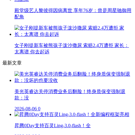
殿堂级艺人黎彼得因病离世 享年76岁：曾是周星驰御用
配角
女子刚提新车被熊孩子泼沙撒尿 索赔2.4万遭拒 家长：
太离谱 你去起诉
最新文章
美光英睿达关停消费业务后翻脸！终身质保变强制退
款：没
2026-08-06
0
昇腾0Day支持百灵Ling-3.0-flash！全