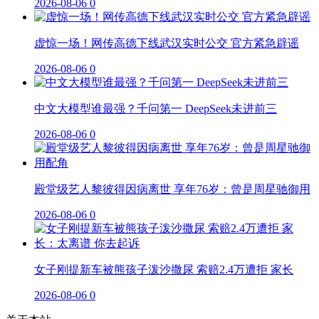
2026-08-06
0
虚惊一场！网传高德下线武汉实时公交 官方紧急辟谣
2026-08-06
0
中文大模型谁最强？千问第一 DeepSeek未进前三
2026-08-06
0
殿堂级艺人黎彼得因病离世 享年76岁：曾是周星驰御用
2026-08-06
0
女子刚提新车被熊孩子泼沙撒尿 索赔2.4万遭拒 家长
2026-08-06
0