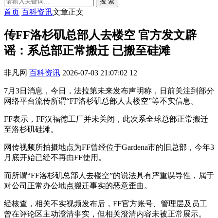
搜 索
首页
百科资讯
文章正文
传FF洛杉矶总部人去楼空 官方发文辟
谣：系总部正常搬迁 已搬至硅滩
非凡网
百科资讯
2026-07-03 21:07:02
12
7月3日消息，今日，法拉第未来发布声明称，日前关注到部分
网络平台流传所谓“FF洛杉矶总部人去楼空”等不实信息。
FF表示，FF汉福德工厂并未关闭，此次系全球总部正常搬迁
至洛杉矶硅滩。
网传视频所拍摄地点为FF曾经位于Gardena市的旧总部，今年3
月底开始已经不再由FF使用。
而所谓“FF洛杉矶总部人去楼空”的说法具有严重误导性，属于
对公司正常办公地点搬迁事实的恶意歪曲。
经核查，相关不实视频发布后，FF官方账号、管理层及员工
曾在评论区主动澄清事实，但相关澄清内容未被正常展示。