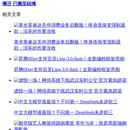
搬迁 已搬至硅滩
相关文章
美光英睿达关停消费业务后翻脸！终身质保变强制退
款：没坏的也要没收
昇腾0Day支持百灵Ling-3.0-flash！全新编程框架亮相
虚惊一场！网传高德下线武汉实时公交 官方紧急辟谣
中文大模型谁最强？千问第一 DeepSeek未进前三