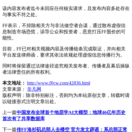
该内容发布者迄今未回应任何核实请求，且发布内容多处存在
与事实不符之处。
FF表示，不排除相关方与非法做空者合谋，通过散布虚假信
息制造市场恐慌，误导公众和投资者，恶意打压FF股价的可
能性。
目前，FF已对相关视频内容及传播链条完成取证，并向相关
平台发送律师函，要求其依法依规处理虚假信息传播行为。
同时将保留通过法律途径追究相关发布者、传播者及幕后操纵
者法律责任的所有权利。
本文地址：
http://www.ffjcw.com/42836.html
文章来源：
非凡网
版权声明：
除非特别标注，否则均为本站原创文章，转载时请
以链接形式注明文章出处。
上一篇
中国发布全球首个地层学AI大模型：地球46亿年历史
首次有了共享数据库
下一篇
传FF洛杉矶总部人去楼空 官方发文辟谣：系总部正常