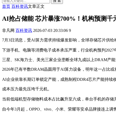
搜 索
首页
百科资讯
文章正文
AI抢占储能 芯片暴涨700%！机构预测
非凡网
百科资讯
2026-07-03 20:33:06
9
7月3日消息，受AI算力需求持续爆发影响，全球存储芯片供给格
下游手机、电脑等消费电子成本承压严重，行业机构预判2027
三星、SK海力士、美光三家企业垄断全球九成以上DRAM产
2026年已有半数DRAM晶圆用于AI算力设备，明年这一占比
AI企业依靠长期订单锁定产能，成熟制程DDR4芯片产能持续
成本压力最先压垮千元机。
当前低端机型存储物料成本占比飙升至六成，单台手机的存储
自今年3月起，OPPO、vivo、小米、荣耀等安卓品牌接连上