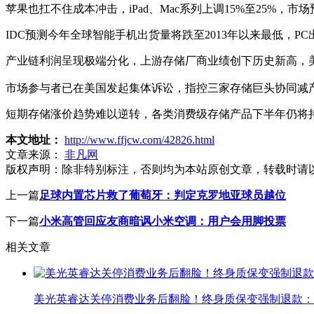
苹果也扛不住成本冲击，iPad、Mac系列上调15%至25%，市场预
IDC预测今年全球智能手机出货量将跌至2013年以来最低，P
产业链利润呈现极端分化，上游存储厂商业绩创下历史新高，
市场参与者已在美国发起集体诉讼，指控三家存储巨头协同减
短期存储涨价趋势难以逆转，各类消费级存储产品下半年仍将
本文地址：
http://www.ffjcw.com/42826.html
文章来源：
非凡网
版权声明：
除非特别标注，否则均为本站原创文章，转载时请
上一篇
足球内置芯片救了葡萄牙：判定克罗地亚球员越位
下一篇
小米高管回应友商暗讽小米空调：用户会用脚投票
相关文章
美光英睿达关停消费业务后翻脸！终身质保变强制退款：