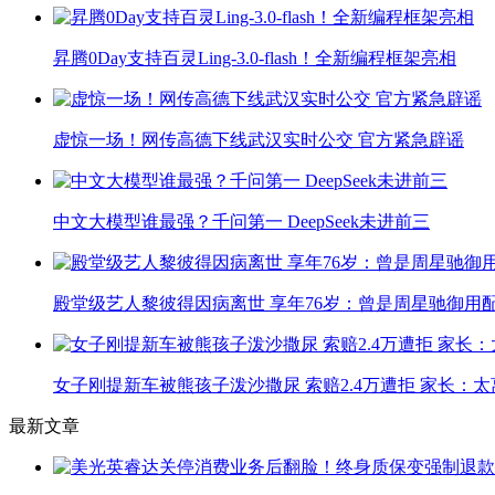
昇腾0Day支持百灵Ling-3.0-flash！全新编程框架亮相
虚惊一场！网传高德下线武汉实时公交 官方紧急辟谣
中文大模型谁最强？千问第一 DeepSeek未进前三
殿堂级艺人黎彼得因病离世 享年76岁：曾是周星驰御用
女子刚提新车被熊孩子泼沙撒尿 索赔2.4万遭拒 家长：太
最新文章