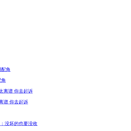
配角
离谱 你去起诉