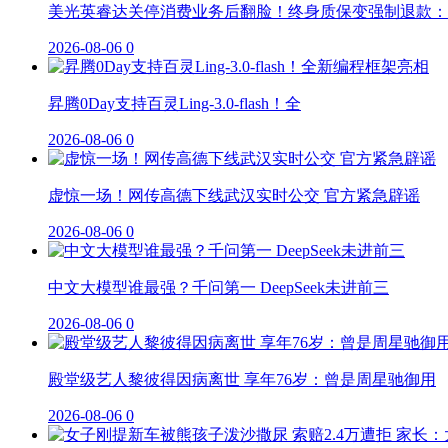
美光英睿达关停消费业务后翻脸！终身质保变强制退款：
2026-08-06
0
昇腾0Day支持百灵Ling-3.0-flash！全
2026-08-06
0
虚惊一场！网传高德下线武汉实时公交 官方紧急辟谣
2026-08-06
0
中文大模型谁最强？千问第一 DeepSeek未进前三
2026-08-06
0
殿堂级艺人黎彼得因病离世 享年76岁：曾是周星驰御用
2026-08-06
0