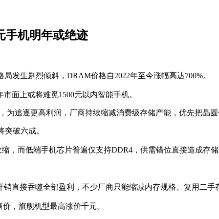
千元手机明年或绝迹
局发生剧烈倾斜，DRAM价格自2022年至今涨幅高达700%。
年市面上或将难觅1500元以内智能手机。
能，为追逐更高利润，厂商持续缩减消费级存储产能，优先把晶圆
或将突破六成。
收缩，而低端手机芯片普遍仅支持DDR4，供需错位直接造成存
开销直接吞噬全部盈利，不少厂商只能缩减内存规格、复用二手
调售价，旗舰机型最高涨价千元。