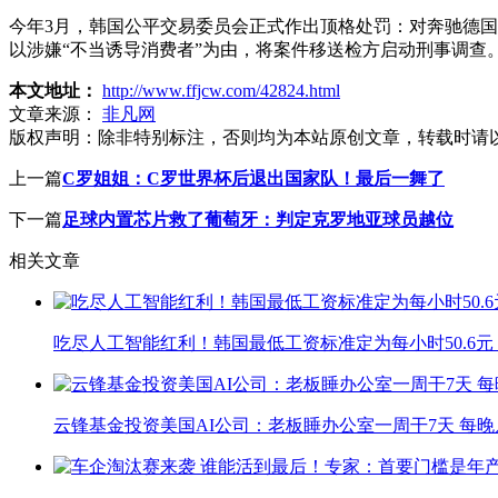
今年3月，韩国公平交易委员会正式作出顶格处罚：对奔驰德国
以涉嫌“不当诱导消费者”为由，将案件移送检方启动刑事调查
本文地址：
http://www.ffjcw.com/42824.html
文章来源：
非凡网
版权声明：
除非特别标注，否则均为本站原创文章，转载时请
上一篇
C罗姐姐：C罗世界杯后退出国家队！最后一舞了
下一篇
足球内置芯片救了葡萄牙：判定克罗地亚球员越位
相关文章
吃尽人工智能红利！韩国最低工资标准定为每小时50.6元
云锋基金投资美国AI公司：老板睡办公室一周干7天 每晚