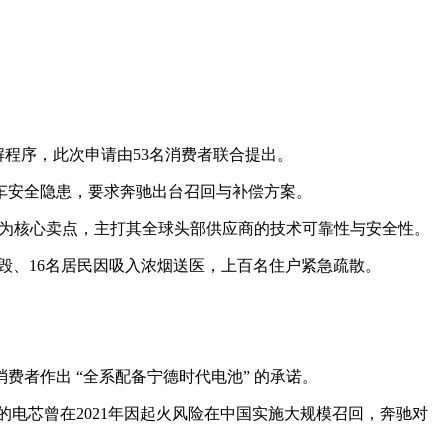
解程序，此次申请由53名消费者联合提出。
车安全隐患，要求奔驰出台召回与补偿方案。
”作为核心卖点，主打其全球头部供应商的技术可靠性与安全性。
辆烧毁、16名居民因吸入浓烟送医，上百名住户紧急疏散。
者作出 “全系配备宁德时代电池” 的承诺。
科技的电芯曾在2021年因起火风险在中国实施大规模召回，奔驰对