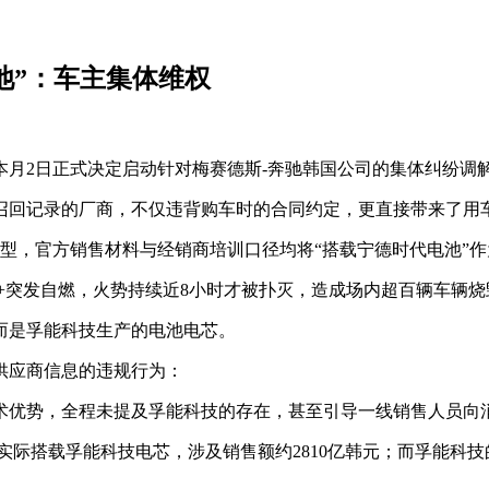
池”：车主集体维权
本月2日正式决定启动针对梅赛德斯-奔驰韩国公司的集体纠纷调
召回记录的厂商，不仅违背购车时的合同约定，更直接带来了用
电车型，官方销售材料与经销商培训口径均将“搭载宁德时代电池
350+突发自燃，火势持续近8小时才被扑灭，造成场内超百辆车
而是孚能科技生产的电池电芯。
供应商信息的违规行为：
优势，全程未提及孚能科技的存在，甚至引导一线销售人员向消费
EQS车型实际搭载孚能科技电芯，涉及销售额约2810亿韩元；而孚能