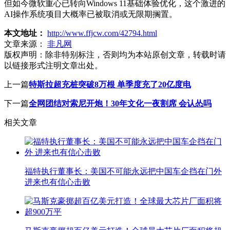
但如今微软重心已转向Windows 11基础体验优化，这个激进的
AI操作系统项目大概率已被取消或无限期搁置。
本文地址：
http://www.ffjcw.com/42794.html
文章来源：
非凡网
版权声明：
除非特别标注，否则均为本站原创文章，转载时请
以链接形式注明文章出处。
上一篇
特斯拉超充桩突破8万根 单季度充了20亿度电
下一篇
全网团结对索尼开炮！30年文化一夜割席 会认怂吗
相关文章
福特执行董事长：美国不可能永远把中国车企挡在门外
进来也有信心击败