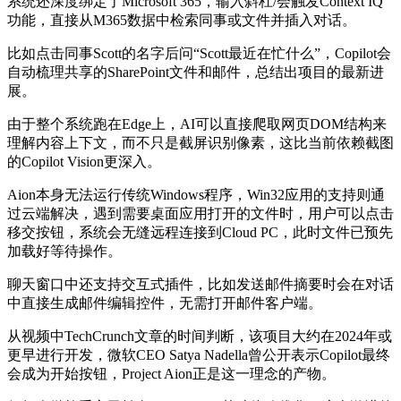
系统还深度绑定了Microsoft 365，输入斜杠/会触发Context IQ
功能，直接从M365数据中检索同事或文件并插入对话。
比如点击同事Scott的名字后问“Scott最近在忙什么”，Copilot会
自动梳理共享的SharePoint文件和邮件，总结出项目的最新进
展。
由于整个系统跑在Edge上，AI可以直接爬取网页DOM结构来
理解内容上下文，而不只是截屏识别像素，这比当前依赖截图
的Copilot Vision更深入。
Aion本身无法运行传统Windows程序，Win32应用的支持则通
过云端解决，遇到需要桌面应用打开的文件时，用户可以点击
移交按钮，系统会无缝远程连接到Cloud PC，此时文件已预先
加载好等待操作。
聊天窗口中还支持交互式插件，比如发送邮件摘要时会在对话
中直接生成邮件编辑控件，无需打开邮件客户端。
从视频中TechCrunch文章的时间判断，该项目大约在2024年或
更早进行开发，微软CEO Satya Nadella曾公开表示Copilot最终
会成为开始按钮，Project Aion正是这一理念的产物。