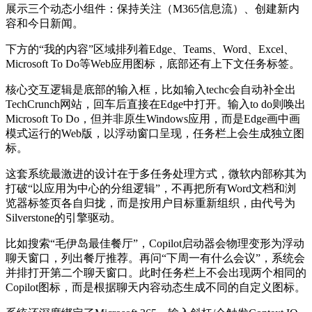
展示三个动态小组件：保持关注（M365信息流）、创建新内
容和今日新闻。
下方的“我的内容”区域排列着Edge、Teams、Word、Excel、
Microsoft To Do等Web应用图标，底部还有上下文任务标签。
核心交互逻辑是底部的输入框，比如输入techc会自动补全出
TechCrunch网站，回车后直接在Edge中打开。输入to do则唤出
Microsoft To Do，但并非原生Windows应用，而是Edge画中画
模式运行的Web版，以浮动窗口呈现，任务栏上会生成独立图
标。
这套系统最激进的设计在于多任务处理方式，微软内部称其为
打破“以应用为中心的分组逻辑”，不再把所有Word文档和浏
览器标签页各自归拢，而是按用户目标重新组织，由代号为
Silverstone的引擎驱动。
比如搜索“毛伊岛最佳餐厅”，Copilot启动器会物理变形为浮动
聊天窗口，列出餐厅推荐。再问“下周一有什么会议”，系统会
并排打开第二个聊天窗口。此时任务栏上不会出现两个相同的
Copilot图标，而是根据聊天内容动态生成不同的自定义图标。