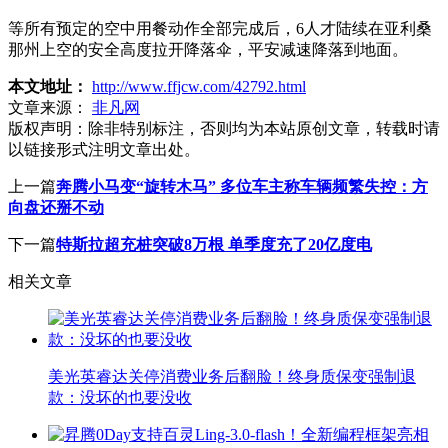
等所有预定的空中用餐动作全部完成后，6人才陆续在亚利桑
那州上空的安全高度拉开降落伞，平安减速降落到地面。
本文地址：
http://www.ffjcw.com/42792.html
文章来源：
非凡网
版权声明：
除非特别标注，否则均为本站原创文章，转载时请
以链接形式注明文章出处。
上一篇
奔腾小马变“旋转木马” 多位车主称车辆频繁失控：方
向盘还掰不动
下一篇
特斯拉超充桩突破8万根 单季度充了20亿度电
相关文章
美光英睿达关停消费业务后翻脸！终身质保变强制退
款：没坏的也要没收