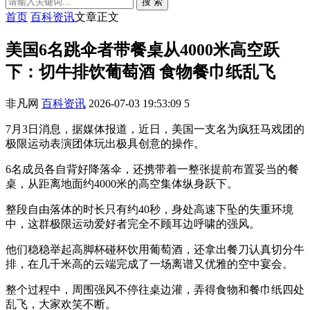
搜 索
首页
百科资讯
文章正文
美国6名跳伞者带餐桌从4000米高空跃
下：切牛排饮葡萄酒 食物餐巾纸乱飞
非凡网
百科资讯
2026-07-03 19:53:09
5
7月3日消息，据媒体报道，近日，美国一支名为疯狂马戏团的
极限运动表演团体玩出极具创意的操作。
6名成员各自背好降落伞，还携带着一整张提前布置妥当的餐
桌，从距离地面约4000米的高空集体纵身跃下。
整段自由落体的时长只有约40秒，身处高速下坠的失重环境
中，这群极限运动爱好者完全不顾耳边呼啸的强风。
他们稳稳举起高脚杯碰杯饮用葡萄酒，还拿出餐刀认真切分牛
排，在几千米高的云端完成了一场离谱又优雅的空中宴会。
整个过程中，周围强风不停往桌边灌，弄得食物和餐巾纸四处
乱飞，大家欢笑不断。