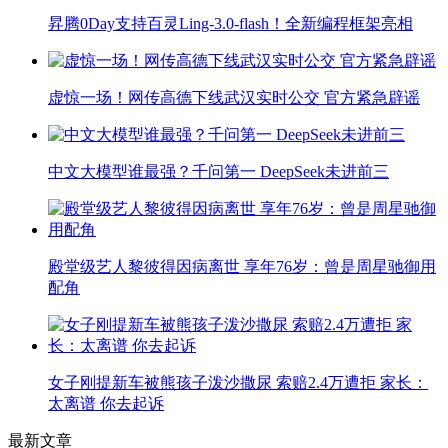
昇腾0Day支持百灵Ling-3.0-flash！全新编程框架亮相
虚惊一场！网传高德下线武汉实时公交 官方紧急辟谣
中文大模型谁最强？千问第一 DeepSeek未进前三
殿堂级艺人黎彼得因病离世 享年76岁：曾是周星驰御用
配角
女子刚提新车被熊孩子泼沙撒尿 索赔2.4万遭拒 家长：
太离谱 你去起诉
最新文章