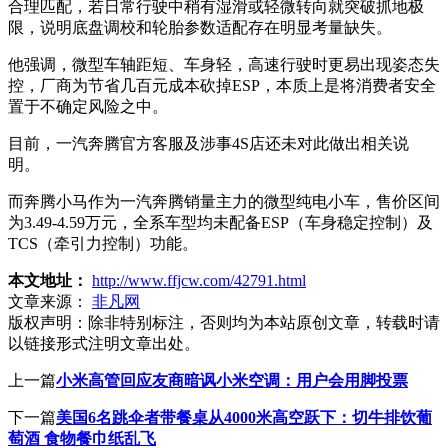
合理匹配，若日常行驶中稍有湿滑或轻微转向就突破抓地极
限，说明底盘调校和轮胎参数适配存在明显考量缺失。
他强调，微型车轴距短、车身轻，高速行驶时更易出现姿态失
控，厂商为节省几百元成本砍掉ESP，本质上是将消费者安全
置于不确定风险之中。
目前，一汽奔腾官方客服及涉事4S店还未对此做出相关说
明。
而奔腾小马作为一汽奔腾销量主力的微型纯电小车，售价区间
为3.49-4.59万元，全系车型均未配备ESP（车身稳定控制）及
TCS（牵引力控制）功能。
本文地址：
http://www.ffjcw.com/42791.html
文章来源：
非凡网
版权声明：
除非特别标注，否则均为本站原创文章，转载时请
以链接形式注明文章出处。
上一篇
小米高管回应友商暗讽小米空调：用户会用脚投票
下一篇
美国6名跳伞者带餐桌从4000米高空跃下：切牛排饮葡
萄酒 食物餐巾纸乱飞