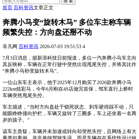
搜 索
首页
百科资讯
文章正文
奔腾小马变“旋转木马” 多位车主称车辆
频繁失控：方向盘还掰不动
非凡网
百科资讯
2026-07-03 19:51:53
4
7月3日消息，据新浪科技日前报道，多位一汽奔腾小马车主向
其反映称，车辆在正常行驶中突然出现甩尾失控，并将其比作
“奔腾小马秒变旋转木马”。
一位山东车主表示，他于2025年12月购买了2026款奔腾小马
222km炫彩马，今年6月刚在4S店做完首保，驾车直行上桥时
车辆突然甩尾失控。
车主描述，“当时方向盘处于锁死状态、刹车硬得踩不动，只
能眼睁睁撞向护栏，车辆又旋转了三圈多，车上还坐着一名两
岁的孩子。”
该车主质疑，车辆并未加速或转向却突然失控，且网络上有大
量类似案例，并非单纯驾驶失误，而是车辆存在系统性设计缺