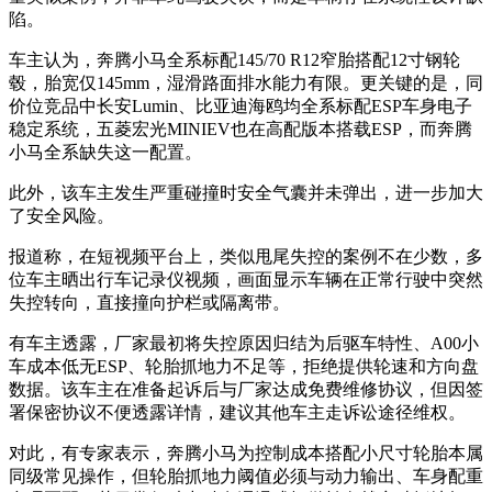
陷。
车主认为，奔腾小马全系标配145/70 R12窄胎搭配12寸钢轮
毂，胎宽仅145mm，湿滑路面排水能力有限。更关键的是，同
价位竞品中长安Lumin、比亚迪海鸥均全系标配ESP车身电子
稳定系统，五菱宏光MINIEV也在高配版本搭载ESP，而奔腾
小马全系缺失这一配置。
此外，该车主发生严重碰撞时安全气囊并未弹出，进一步加大
了安全风险。
报道称，在短视频平台上，类似甩尾失控的案例不在少数，多
位车主晒出行车记录仪视频，画面显示车辆在正常行驶中突然
失控转向，直接撞向护栏或隔离带。
有车主透露，厂家最初将失控原因归结为后驱车特性、A00小
车成本低无ESP、轮胎抓地力不足等，拒绝提供轮速和方向盘
数据。该车主在准备起诉后与厂家达成免费维修协议，但因签
署保密协议不便透露详情，建议其他车主走诉讼途径维权。
对此，有专家表示，奔腾小马为控制成本搭配小尺寸轮胎本属
同级常见操作，但轮胎抓地力阈值必须与动力输出、车身配重