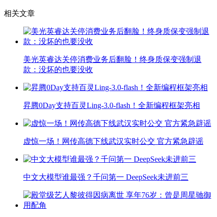
相关文章
美光英睿达关停消费业务后翻脸！终身质保变强制退
款：没坏的也要没收
昇腾0Day支持百灵Ling-3.0-flash！全新编程框架亮相
虚惊一场！网传高德下线武汉实时公交 官方紧急辟谣
中文大模型谁最强？千问第一 DeepSeek未进前三