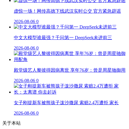
虚惊一场！网传高德下线武汉实时公交 官方紧急辟谣
2026-08-06
0
中文大模型谁最强？千问第一 DeepSeek未进前三
2026-08-06
0
殿堂级艺人黎彼得因病离世 享年76岁：曾是周星驰御用
2026-08-06
0
女子刚提新车被熊孩子泼沙撒尿 索赔2.4万遭拒 家长
2026-08-06
0
关于本站