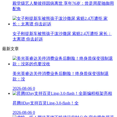
殿堂级艺人黎彼得因病离世 享年76岁：曾是周星驰御用
配角
女子刚提新车被熊孩子泼沙撒尿 索赔2.4万遭拒 家长：
太离谱 你去起诉
最新文章
美光英睿达关停消费业务后翻脸！终身质保变强制退
款：没
2026-08-06
0
昇腾0Day支持百灵Ling-3.0-flash！全
2026-08-06
0