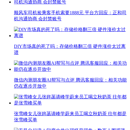
顺风车司机捡乘客手机索要1888元 平台方回应：正和司
机沟通协商 会封禁账号
DIY市场真的死了吗：存储价格翻三倍 硬件涨价太过离
谱
微信内测朋友圈AI帮写与点评 腾讯客服回应：相关功能
仍在逐步开放中
张雪峰女儿张姩菡请峰学蔚来员工喝立秋奶茶 往年都是
张雪峰买单