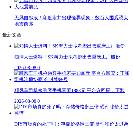
无风自起浪！印度水井出现怪异现象：数百人围观恐大
地震前兆
最新文章
知情人士爆料！SK海力士拟考虑出售重庆工厂股份
2026-08-08
0
顺风车司机捡乘客手机索要1888元 平台方回应：正和
2026-08-08
0
DIY市场真的死了吗：存储价格翻三倍 硬件涨价太过离