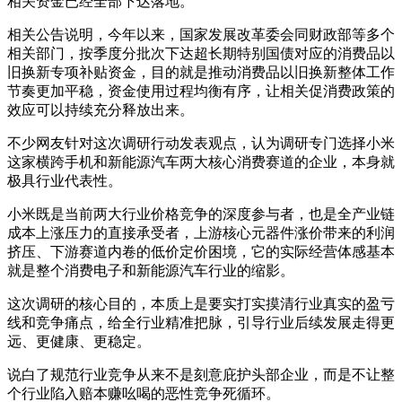
相关资金已经全部下达落地。
相关公告说明，今年以来，国家发展改革委会同财政部等多个
相关部门，按季度分批次下达超长期特别国债对应的消费品以
旧换新专项补贴资金，目的就是推动消费品以旧换新整体工作
节奏更加平稳，资金使用过程均衡有序，让相关促消费政策的
效应可以持续充分释放出来。
不少网友针对这次调研行动发表观点，认为调研专门选择小米
这家横跨手机和新能源汽车两大核心消费赛道的企业，本身就
极具行业代表性。
小米既是当前两大行业价格竞争的深度参与者，也是全产业链
成本上涨压力的直接承受者，上游核心元器件涨价带来的利润
挤压、下游赛道内卷的低价定价困境，它的实际经营体感基本
就是整个消费电子和新能源汽车行业的缩影。
这次调研的核心目的，本质上是要实打实摸清行业真实的盈亏
线和竞争痛点，给全行业精准把脉，引导行业后续发展走得更
远、更健康、更稳定。
说白了规范行业竞争从来不是刻意庇护头部企业，而是不让整
个行业陷入赔本赚吆喝的恶性竞争死循环。