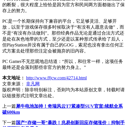
的断裂，很大程度上恰恰是因为官方和民间两方面都做出了保
存上的努力。
PC是一个长期保持向下兼容的平台，它足够灵活、足够开
放，以至于游戏保存很多时候取决于“有没有人愿意去做”，而
不是“有没有办法做到”。那些经典作品无论是通过合法方式还
是处在灰色地带的方式，至少还是以某种形式传承给了后人，
但PlayStation并没有属于自己的GOG，索尼也没有拿出任何正
式方案去处理那些注定会被抛弃的旧内容。
PC Gamer不无悲观地总结道：“所以，和往常一样，这项任务
最终还是会落到那些非官方的努力身上。”
本文地址：
http://www.ffjcw.com/42714.html
文章来源：
非凡网
版权声明：
除非特别标注，否则均为本站原创文章，转载时请
以链接形式注明文章出处。
上一篇
犀牛电池加持！奇瑞风云T7紧凑型SUV官宣:续航全系
破600km
下一篇
国产“存储一哥”暴跌！兆易创新回应存储涨价：抑制手