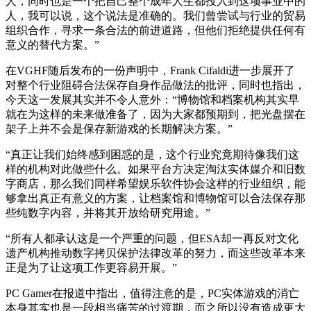
人，同时也是一个把自己整个成年人生都投入到这项事业中的
人，我可以说，这个说法是准确的。我们曾尝试与行业的贸易
组织合作，寻求一条合法的前进道路，但他们拒绝提供任何有
意义的替代方案。”
在VGHF随后发布的一份声明中，Frank Cifaldi进一步展开了
对整个行业阻碍合法保存自身作品做法的批评，同时也指出，
今天这一发展其实并不令人意外：“博物馆和档案机构其实早
就在为这样的未来做准备了，因为大家都预期到，把光盘摆在
架子上并不会是保存新游戏的长期解决方案。”
“真正让我们始终感到困惑的是，这个行业究竟期待像我们这
样的机构对此做些什么。如果平台方决定淘汰实体媒介和旧数
字商店，那么我们同样希望娱乐软件协会这样的行业组织，能
够拿出真正有意义的方案，让档案馆和博物馆可以合法保存那
些纯数字内容，并将其开放给研究用途。”
“所有人都承认这是一个严重的问题，但ESA却一再反对文化
遗产机构推动数字拷贝保护法律改革的努力，而这些改革本来
正是为了让这项工作更容易开展。”
PC Gamer在报道中指出，值得注意的是，PC实体游戏的消亡
本身其实也是一段相当痛苦的过渡期，而之所以没有造成更大