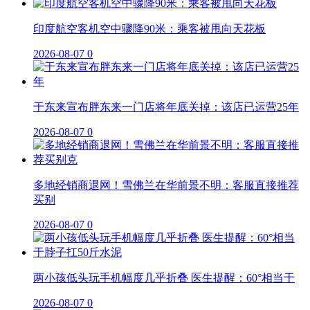
印度航空客机空中骤降90米：乘客被甩向天花板
2026-08-07
0
于东来宣布胖东来一门店将年底关掉：该店已运营25年
2026-08-07
0
多地经销商退网！雪佛兰在华前景不明：客服直接推荐
买别
2026-08-07
0
两小孩低头玩手机幅度几乎折叠 医生提醒：60°相当于
2026-08-07
0