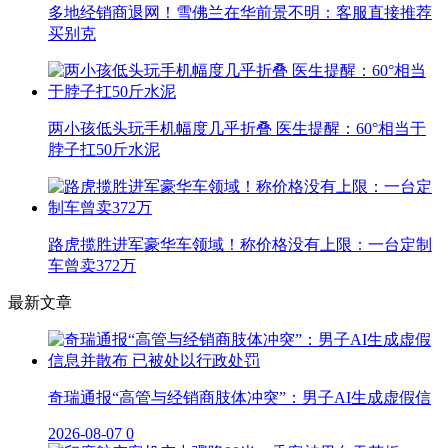
多地经销商退网！雪佛兰在华前景不明：客服直接推荐
买别克
两小孩低头玩手机幅度几乎折叠 医生提醒：60°相当于
脖子扛50斤水泥
路虎揽胜进军豪华车领域！称价格没有上限：一台定制
车曾卖372万
最新文章
奇瑞通报“高管与经销商肢体冲突”：男子AI生成虚假信
2026-08-07
0