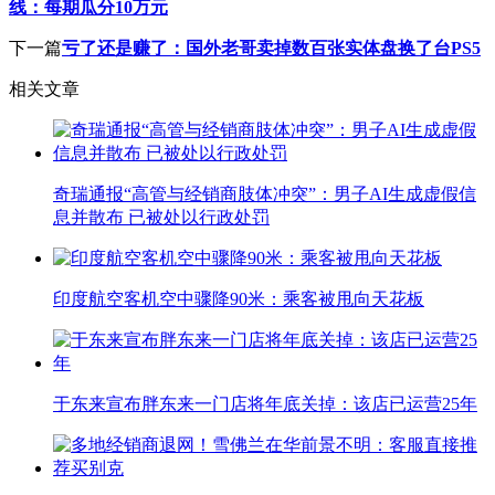
线：每期瓜分10万元
下一篇
亏了还是赚了：国外老哥卖掉数百张实体盘换了台PS5
相关文章
奇瑞通报“高管与经销商肢体冲突”：男子AI生成虚假信
息并散布 已被处以行政处罚
印度航空客机空中骤降90米：乘客被甩向天花板
于东来宣布胖东来一门店将年底关掉：该店已运营25年