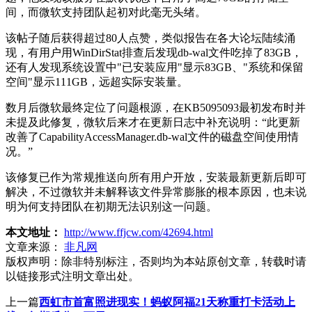
间，而微软支持团队起初对此毫无头绪。
该帖子随后获得超过80人点赞，类似报告在各大论坛陆续涌
现，有用户用WinDirStat排查后发现db-wal文件吃掉了83GB，
还有人发现系统设置中"已安装应用"显示83GB、"系统和保留
空间"显示111GB，远超实际安装量。
数月后微软最终定位了问题根源，在KB5095093最初发布时并
未提及此修复，微软后来才在更新日志中补充说明：“此更新
改善了CapabilityAccessManager.db-wal文件的磁盘空间使用情
况。”
该修复已作为常规推送向所有用户开放，安装最新更新后即可
解决，不过微软并未解释该文件异常膨胀的根本原因，也未说
明为何支持团队在初期无法识别这一问题。
本文地址：
http://www.ffjcw.com/42694.html
文章来源：
非凡网
版权声明：
除非特别标注，否则均为本站原创文章，转载时请
以链接形式注明文章出处。
上一篇
西虹市首富照进现实！蚂蚁阿福21天称重打卡活动上