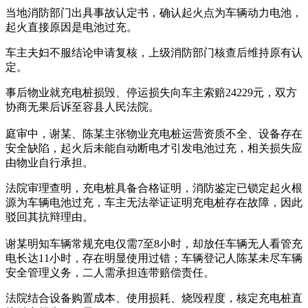
当地消防部门出具事故认定书，确认起火点为车辆动力电池，
起火直接原因是电池过充。
车主夫妇不服结论申请复核，上级消防部门核查后维持原有认
定。
事后物业就充电桩损毁、停运损失向车主索赔24229元，双方
协商无果后诉至容县人民法院。
庭审中，谢某、陈某主张物业充电桩运营资质不全、设备存在
安全缺陷，起火后未能自动断电才引发电池过充，相关损失应
由物业自行承担。
法院审理查明，充电桩具备合格证明，消防鉴定已锁定起火根
源为车辆电池过充，车主无法举证证明充电桩存在故障，因此
驳回其抗辩理由。
谢某明知车辆常规充电仅需7至8小时，却放任车辆无人看管充
电长达11小时，存在明显使用过错；车辆登记人陈某未尽车辆
安全管理义务，二人需承担连带赔偿责任。
法院结合设备购置成本、使用损耗、烧毁程度，核定充电桩直