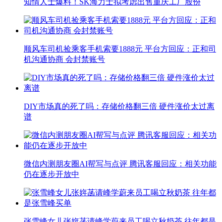
知情人士爆料！SK海力士拟考虑出售重庆工厂股份
顺风车司机捡乘客手机索要1888元 平台方回应：正和司
机沟通协商 会封禁账号
DIY市场真的死了吗：存储价格翻三倍 硬件涨价太过离
谱
微信内测朋友圈AI帮写与点评 腾讯客服回应：相关功能
仍在逐步开放中
张雪峰女儿张姩菡请峰学蔚来员工喝立秋奶茶 往年都是