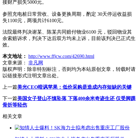
接财产损失5000元。
参照充电桩日常营收、设备更换周期，酌定 30天停运收益损
失1100元，两项共计6100元。
法院最终判决谢某、陈某共同赔付物业6100 元，驳回物业其
余索赔诉求，判决下达后双方均未上诉，目前该判决已正式生
效。
本文地址：
http://www.ffjcw.com/42690.html
文章来源：
非凡网
版权声明：
除非特别标注，否则均为本站原创文章，转载时请
以链接形式注明文章出处。
上一篇
美光CEO暗讽苹果：低价采购是造成内存短缺的关键
下一篇
美国女子登山不慎坠落 下落400余米奇迹生还 仅受脚踝
骨折等轻伤
相关文章