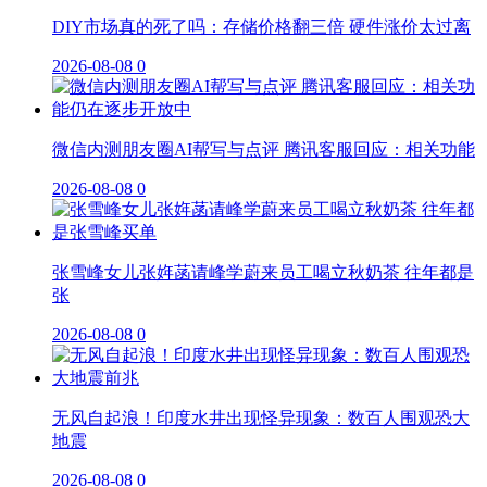
DIY市场真的死了吗：存储价格翻三倍 硬件涨价太过离
2026-08-08
0
微信内测朋友圈AI帮写与点评 腾讯客服回应：相关功能
2026-08-08
0
张雪峰女儿张姩菡请峰学蔚来员工喝立秋奶茶 往年都是
张
2026-08-08
0
无风自起浪！印度水井出现怪异现象：数百人围观恐大
地震
2026-08-08
0