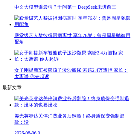
中文大模型谁最强？千问第一 DeepSeek未进前三
殿堂级艺人黎彼得因病离世 享年76岁：曾是周星驰御用
配角
女子刚提新车被熊孩子泼沙撒尿 索赔2.4万遭拒 家长：
太离谱 你去起诉
最新文章
美光英睿达关停消费业务后翻脸！终身质保变强制退
款：没
2026-08-06
0