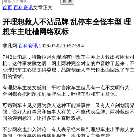
搜 索
首页
百科资讯
文章正文
开理想救人不沾品牌 乱停车全怪车型 理
想车主吐槽网络双标
非凡网
百科资讯
2026-07-02 19:57:58
4
7月2日消息，特斯拉起火现场有理想车主冲上去救出被困女司
机，这件事发酵之后，网上两种完全对立的声音吵了起来，不
少理想车主心里觉得委屈，品牌创始人李想也出面回应了车主
们的情绪。
有理想车主发文感慨，平时自家车主但凡有一点不文明行为，
全网都会把问题扣到品牌头上，吐槽车型和车主群体。
可遇到车主见义勇为救人这种正能量事件，又有人立刻划清界
限，说好人好事只和当事人有关，不能代表品牌。两种截然不
同的评判标准，让很多车主直呼双标。
不少网友也加入讨论，有人表示经常刷到理想车主出手救人的
新闻，但这类内容传播度很低，很少有人主动夸赞。