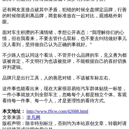
还有网友直接点破其中矛盾，犯错的时候全盘绑定品牌，行善
的时候彻底剥离品牌，两套标准放在一起对比，观感格外刺
眼。
面对车主积攒的不满情绪，李想公开表态：“我理解你们的心
情，但在我看来，不要去管什么双标，也不要去纠结做好事儿
没人看到，坚持做自己认为正确的事就好。”
不少路人也认同这个看法，不管开什么品牌的车，见义勇为都
该被肯定，不文明行为也该被批评，不能根据自己的喜好切换
评判逻辑。
品牌只是出行工具，人的善恶对错，不该被车标左右。
这件事也能看出来，现在大家很容易给汽车群体贴统一标签，
一件小事就放大到全部车主，忽略每个人都是独立个体。客观
看待每一件事、每一个人，才是更理性的看待方式。
本文地址：
http://www.ffjcw.com/42688.html
文章来源：
非凡网
版权声明：
除非特别标注，否则均为本站原创文章，转载时请