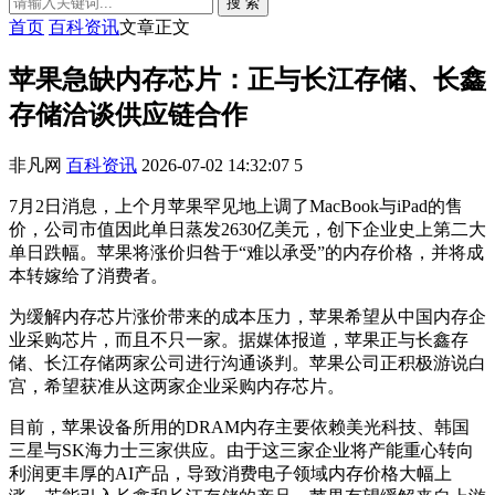
搜 索
首页
百科资讯
文章正文
苹果急缺内存芯片：正与长江存储、长鑫
存储洽谈供应链合作
非凡网
百科资讯
2026-07-02 14:32:07
5
7月2日消息，上个月苹果罕见地上调了MacBook与iPad的售
价，公司市值因此单日蒸发2630亿美元，创下企业史上第二大
单日跌幅。苹果将涨价归咎于“难以承受”的内存价格，并将成
本转嫁给了消费者。
为缓解内存芯片涨价带来的成本压力，苹果希望从中国内存企
业采购芯片，而且不只一家。据媒体报道，苹果正与长鑫存
储、长江存储两家公司进行沟通谈判。苹果公司正积极游说白
宫，希望获准从这两家企业采购内存芯片。
目前，苹果设备所用的DRAM内存主要依赖美光科技、韩国
三星与SK海力士三家供应。由于这三家企业将产能重心转向
利润更丰厚的AI产品，导致消费电子领域内存价格大幅上