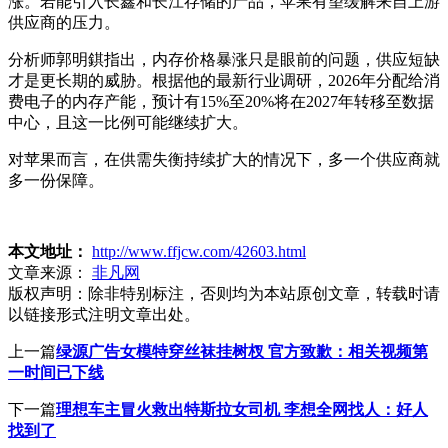
涨。若能引入长鑫和长江存储的产品，苹果有望缓解来自上游
供应商的压力。
分析师郭明錤指出，内存价格暴涨只是眼前的问题，供应短缺
才是更长期的威胁。根据他的最新行业调研，2026年分配给消
费电子的内存产能，预计有15%至20%将在2027年转移至数据
中心，且这一比例可能继续扩大。
对苹果而言，在供需失衡持续扩大的情况下，多一个供应商就
多一份保障。
本文地址：
http://www.ffjcw.com/42603.html
文章来源：
非凡网
版权声明：
除非特别标注，否则均为本站原创文章，转载时请
以链接形式注明文章出处。
上一篇
绿源广告女模特穿丝袜挂树杈 官方致歉：相关视频第
一时间已下线
下一篇
理想车主冒火救出特斯拉女司机 李想全网找人：好人
找到了