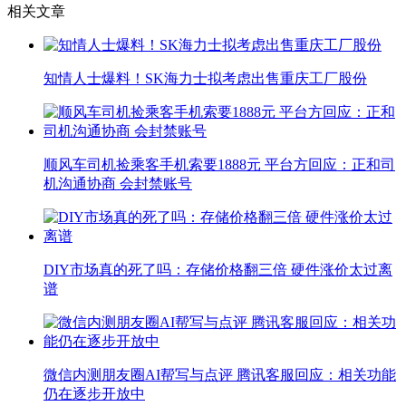
相关文章
知情人士爆料！SK海力士拟考虑出售重庆工厂股份
顺风车司机捡乘客手机索要1888元 平台方回应：正和司
机沟通协商 会封禁账号
DIY市场真的死了吗：存储价格翻三倍 硬件涨价太过离
谱
微信内测朋友圈AI帮写与点评 腾讯客服回应：相关功能
仍在逐步开放中