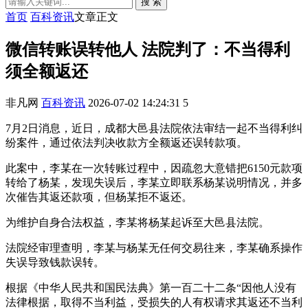
搜 索
首页
百科资讯
文章正文
微信转账误转他人 法院判了：不当得利
须全额返还
非凡网
百科资讯
2026-07-02 14:24:31
5
7月2日消息，近日，成都大邑县法院依法审结一起不当得利纠
纷案件，通过依法判决收款方全额返还误转款项。
此案中，李某在一次转账过程中，因疏忽大意错把6150元款项
转给了杨某，发现失误后，李某立即联系杨某说明情况，并多
次催告其返还款项，但杨某拒不返还。
为维护自身合法权益，李某将杨某起诉至大邑县法院。
法院经审理查明，李某与杨某无任何交易往来，李某确系操作
失误导致钱款误转。
根据《中华人民共和国民法典》第一百二十二条“因他人没有
法律根据，取得不当利益，受损失的人有权请求其返还不当利