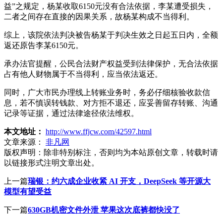
益”之规定，杨某收取6150元没有合法依据，李某遭受损失，
二者之间存在直接的因果关系，故杨某构成不当得利。
综上，该院依法判决被告杨某于判决生效之日起五日内，全额
返还原告李某6150元。
承办法官提醒，公民合法财产权益受到法律保护，无合法依据
占有他人财物属于不当得利，应当依法返还。
同时，广大市民办理线上转账业务时，务必仔细核验收款信
息，若不慎误转钱款、对方拒不退还，应妥善留存转账、沟通
记录等证据，通过法律途径依法维权。
本文地址：
http://www.ffjcw.com/42597.html
文章来源：
非凡网
版权声明：
除非特别标注，否则均为本站原创文章，转载时请
以链接形式注明文章出处。
上一篇
瑞银：约六成企业收紧 AI 开支，DeepSeek 等开源大
模型有望受益
下一篇
630GB机密文件外泄 苹果这次底裤都快没了