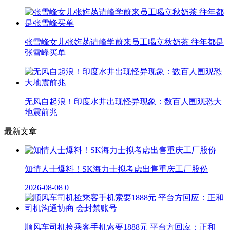
张雪峰女儿张姩菡请峰学蔚来员工喝立秋奶茶 往年都是
张雪峰买单
无风自起浪！印度水井出现怪异现象：数百人围观恐大
地震前兆
最新文章
知情人士爆料！SK海力士拟考虑出售重庆工厂股份
2026-08-08
0
顺风车司机捡乘客手机索要1888元 平台方回应：正和