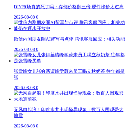
DIY市场真的死了吗：存储价格翻三倍 硬件涨价太过离
2026-08-08
0
微信内测朋友圈AI帮写与点评 腾讯客服回应：相关功能
2026-08-08
0
张雪峰女儿张姩菡请峰学蔚来员工喝立秋奶茶 往年都是
张
2026-08-08
0
无风自起浪！印度水井出现怪异现象：数百人围观恐大
地震
2026-08-08
0