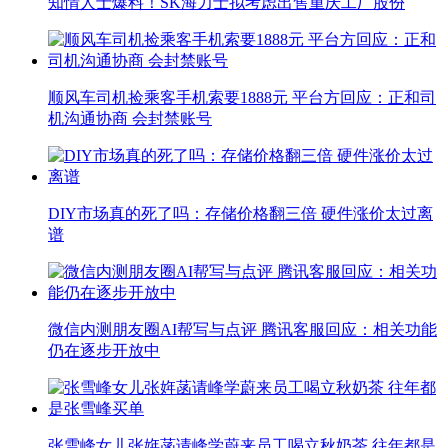
知情人士爆料！SK海力士拟考虑出售重庆工厂股份
顺风车司机捡乘客手机索要1888元 平台方回应：正和司
机沟通协商 会封禁账号
DIY市场真的死了吗：存储价格翻三倍 硬件涨价太过离
谱
微信内测朋友圈AI帮写与点评 腾讯客服回应：相关功能
仍在逐步开放中
张雪峰女儿张姩菡请峰学蔚来员工喝立秋奶茶 往年都是