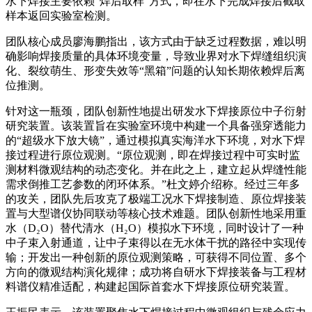
水下焊接主要依赖“焊后取样”方式，即在水下完成焊接后截取
样本返回实验室检测。
团队核心成员廖海鹏指出，该方式由于缺乏过程数据，难以明
确影响焊接质量的具体环境变量，导致业界对水下焊缝组织演
化、裂纹萌生、形变失效等“黑箱”问题的认知长期依赖焊后离
位推测。
针对这一瓶颈，团队创新性地提出研发水下焊接原位中子衍射
研究装置。该装置旨在实验室环境中构建一个具备强穿透能力
的“超级水下放大镜”，通过模拟真实海洋水下环境，对水下焊
接过程进行原位观测。“原位观测，即在焊接过程中可实时监
测材料微观结构的动态变化。并在此之上，建立起从焊缝性能
需求倒推工艺参数的闭环体系。”杜文婷介绍称。经过三年多
的攻关，团队先后攻克了极端工况水下焊接制造、原位焊接装
置与大型谱仪协同联动等核心技术难题。团队创新性地采用重
水（D₂O）替代清水（H₂O）模拟水下环境，同时设计了一种
中子束入射通道，让中子束得以在无水体干扰的路径中实现传
输；开发出一种创新的原位观测策略，可获得不同位置、多个
方向的微观结构演化规律；成功将自研水下焊接装备与工程材
料谱仪精准适配，构建起国际首套水下焊接原位研究装置。