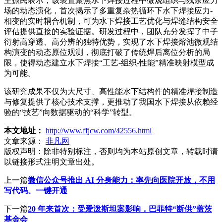
王振民表示，该装置聚焦水下焊接过程中微观组织与残余应力
场的动态演化，首次揭示了多重复杂热循环下水下焊接应力-
相变的实时耦合机制，可为水下焊接工艺优化与焊缝结构安全
评估提供直接的实验证据。研发过程中，团队充分发挥了中子
衍射高穿透、高分辨的独特优势，实现了水下焊接熔池微观结
构演变的动态原位观测，彻底打破了传统焊后离位分析的局
限，使得动态建立水下焊接“工艺-组织-性能”精准映射模型成
为可能。
该研究成果不仅为大尺寸、高性能水下结构件的精准焊接制造
与修复提供了核心技术支撑，更推动了我国水下焊接从依赖经
验的“技艺”向数据驱动的“科学”转型。
本文地址：
http://www.ffjcw.com/42556.html
文章来源：
非凡网
版权声明：
除非特别标注，否则均为本站原创文章，转载时请
以链接形式注明文章出处。
上一篇
微信公众号推出 AI 分身能力：率先向医院开放，不用
写代码、一键开通
下一篇
20 年来首次：受爱泼斯坦案影响，巴菲特“断供”盖茨
基金会