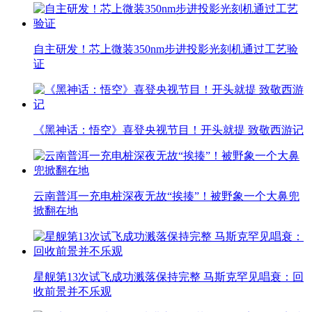
自主研发！芯上微装350nm步进投影光刻机通过工艺验
证
《黑神话：悟空》喜登央视节目！开头就提 致敬西游记
云南普洱一充电桩深夜无故“挨揍”！被野象一个大鼻兜
掀翻在地
星舰第13次试飞成功溅落保持完整 马斯克罕见唱衰：回
收前景并不乐观