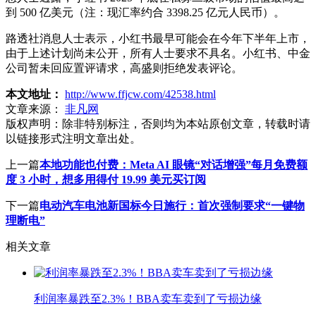
到 500 亿美元（注：现汇率约合 3398.25 亿元人民币）。
路透社消息人士表示，小红书最早可能会在今年下半年上市，
由于上述计划尚未公开，所有人士要求不具名。小红书、中金
公司暂未回应置评请求，高盛则拒绝发表评论。
本文地址：
http://www.ffjcw.com/42538.html
文章来源：
非凡网
版权声明：
除非特别标注，否则均为本站原创文章，转载时请
以链接形式注明文章出处。
上一篇
本地功能也付费：Meta AI 眼镜“对话增强”每月免费额
度 3 小时，想多用得付 19.99 美元买订阅
下一篇
电动汽车电池新国标今日施行：首次强制要求“一键物
理断电”
相关文章
利润率暴跌至2.3%！BBA卖车卖到了亏损边缘