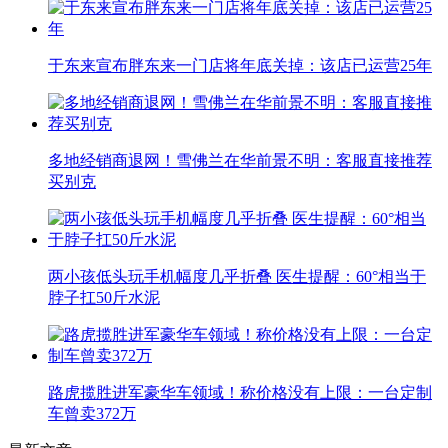
于东来宣布胖东来一门店将年底关掉：该店已运营25年
多地经销商退网！雪佛兰在华前景不明：客服直接推荐
买别克
两小孩低头玩手机幅度几乎折叠 医生提醒：60°相当于
脖子扛50斤水泥
路虎揽胜进军豪华车领域！称价格没有上限：一台定制
车曾卖372万