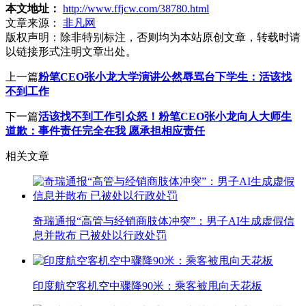
本文地址：
http://www.ffjcw.com/38780.html
文章来源：
非凡网
版权声明：
除非特别标注，否则均为本站原创文章，转载时请
以链接形式注明文章出处。
上一篇
粉笔CEO张小龙大学演讲公然辱骂台下学生：活该找
不到工作
下一篇
活该找不到工作引众怒！粉笔CEO张小龙向人大师生
道歉：事件责任完全在我 愿承担相应责任
相关文章
奇瑞通报“高管与经销商肢体冲突”：男子AI生成虚假信
息并散布 已被处以行政处罚
印度航空客机空中骤降90米：乘客被甩向天花板