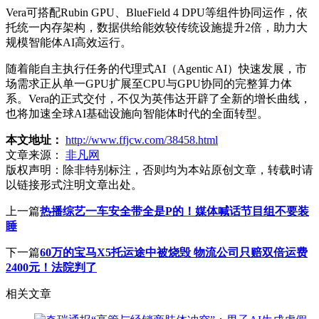
Vera可搭配Rubin GPU、BlueField 4 DPU等组件协同运作，依
托统一内存架构，数据供给能效较传统设施提升2倍，助力大
规模智能体AI高效运行。
随着能自主执行任务的代理式AI（Agentic AI）快速发展，市
场需求正从单一GPU扩展至CPU与GPU协同的完整算力体
系。Vera的正式交付，不仅为英伟达开辟了全新的增长曲线，
也将加速全球AI基础设施向智能体时代的全面转型。
本文地址：
http://www.ffjcw.com/38458.html
文章来源：
非凡网
版权声明：
除非特别标注，否则均为本站原创文章，转载时请
以链接形式注明文章出处。
上一篇
热播综艺一车安全带全是P的！媒体喊话节目组不要装
睡
下一篇
60万的宝马X5托运途中被烧毁 物流公司只赔双倍运费
2400元！法院判了
相关文章