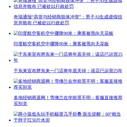
奇瑞通报“高管与经销商肢体冲突”：男子AI生成虚假信
息并散布 已被处以行政处罚
印度航空客机空中骤降90米：乘客被甩向天花板
于东来宣布胖东来一门店将年底关掉：该店已运营25年
多地经销商退网！雪佛兰在华前景不明：客服直接推荐
买别克