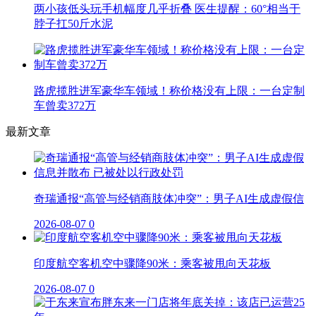
两小孩低头玩手机幅度几乎折叠 医生提醒：60°相当于
脖子扛50斤水泥
路虎揽胜进军豪华车领域！称价格没有上限：一台定制
车曾卖372万
最新文章
奇瑞通报“高管与经销商肢体冲突”：男子AI生成虚假信
2026-08-07
0
印度航空客机空中骤降90米：乘客被甩向天花板
2026-08-07
0