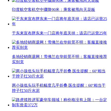
印度航空客机空中骤降90米：乘客被甩向天花板
于东来宣布胖东来一门店将年底关掉：该店已运营25年
多地经销商退网！雪佛兰在华前景不明：客服直接推荐
买别克
两小孩低头玩手机幅度几乎折叠 医生提醒：60°相当于
脖子扛50斤水泥