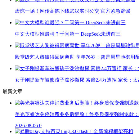
虚惊一场！网传高德下线武汉实时公交 官方紧急辟谣
中文大模型谁最强？千问第一 DeepSeek未进前三
殿堂级艺人黎彼得因病离世 享年76岁：曾是周星驰御用
女子刚提新车被熊孩子泼沙撒尿 索赔2.4万遭拒 家长：太
最新文章
美光英睿达关停消费业务后翻脸！终身质保变强制退款：
2026-08-06
0