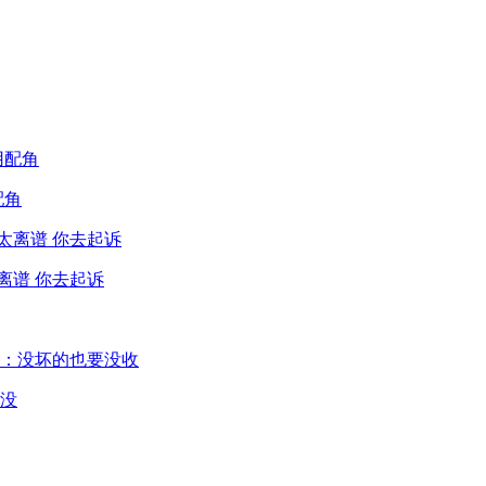
配角
离谱 你去起诉
没