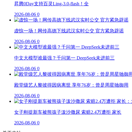
昇腾0Day支持百灵Ling-3.0-flash！全
2026-08-06
0
虚惊一场！网传高德下线武汉实时公交 官方紧急辟谣
2026-08-06
0
中文大模型谁最强？千问第一 DeepSeek未进前三
2026-08-06
0
殿堂级艺人黎彼得因病离世 享年76岁：曾是周星驰御用
2026-08-06
0
女子刚提新车被熊孩子泼沙撒尿 索赔2.4万遭拒 家长
2026-08-06
0