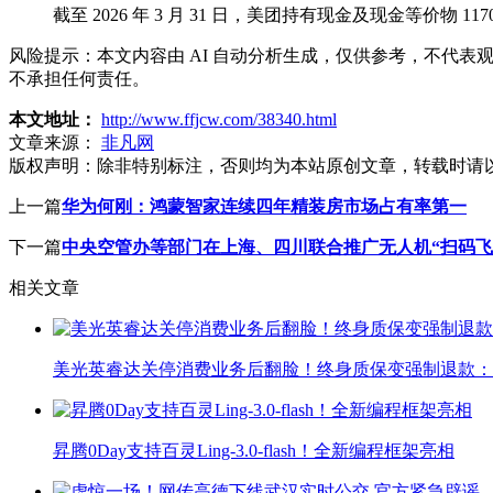
截至 2026 年 3 月 31 日，美团持有现金及现金等价物
风险提示：本文内容由 AI 自动分析生成，仅供参考，不代
不承担任何责任。
本文地址：
http://www.ffjcw.com/38340.html
文章来源：
非凡网
版权声明：
除非特别标注，否则均为本站原创文章，转载时请
上一篇
华为何刚：鸿蒙智家连续四年精装房市场占有率第一
下一篇
中央空管办等部门在上海、四川联合推广无人机“扫码飞
相关文章
美光英睿达关停消费业务后翻脸！终身质保变强制退款：
昇腾0Day支持百灵Ling-3.0-flash！全新编程框架亮相