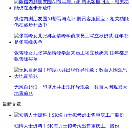
微信内测朋友圈AI帮写与点评 腾讯客服回应：相关功能
仍在逐步开放中
张雪峰女儿张姩菡请峰学蔚来员工喝立秋奶茶 往年都是
张雪峰买单
无风自起浪！印度水井出现怪异现象：数百人围观恐大
地震前兆
最新文章
知情人士爆料！SK海力士拟考虑出售重庆工厂股份