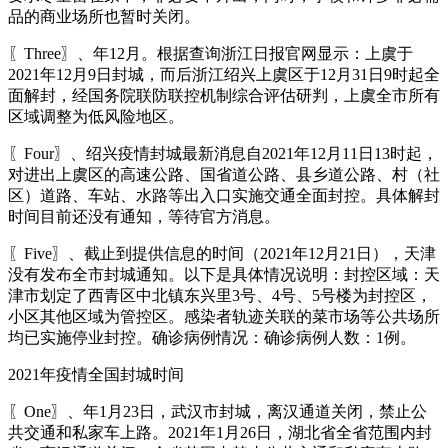
品的商业场所也暂时关闭。
〖Three〗、年12月。根据查询浙江日报官网显示：上虞于
2021年12月9日封城，而后浙江绍兴上虞区于12月31日9时起全
面解封，经国务院联防联控机制综合评估研判，上虞全市所有
区域调整为低风险地区。
〖Four〗、绍兴疫情封城最新消息自2021年12月11日13时起，
对进出上虞区的高速公路、国省道公路、县乡道公路、村（社
区）道路、车站、水路等出入口实施交通全面封控。具体解封
时间目前还没有通知，等待官方消息。
〖Five〗、截止到提供信息的时间（2021年12月21日），天津
没有发布全市封城通知。以下是具体情况说明：封控区域：天
津市划定了西青区中北镇东兴里3号、4号、5号楼为封控区，
小区其他区域为管控区。感染者轨迹关联的菜市场等公共场所
均已实施停业封控。确诊病例情况：确诊病例人数：1例。
2021年疫情全国封城时间
〖One〗、年1月23日，武汉市封城，离汉通道关闭，禁止公
共交通和私家车上路。2021年1月26日，湖北省全省范围内封