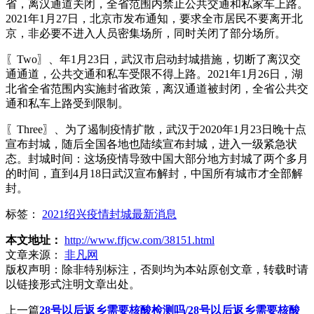
省，离汉通道关闭，全省范围内禁止公共交通和私家车上路。
2021年1月27日，北京市发布通知，要求全市居民不要离开北
京，非必要不进入人员密集场所，同时关闭了部分场所。
〖Two〗、年1月23日，武汉市启动封城措施，切断了离汉交
通通道，公共交通和私车受限不得上路。2021年1月26日，湖
北省全省范围内实施封省政策，离汉通道被封闭，全省公共交
通和私车上路受到限制。
〖Three〗、为了遏制疫情扩散，武汉于2020年1月23日晚十点
宣布封城，随后全国各地也陆续宣布封城，进入一级紧急状
态。封城时间：这场疫情导致中国大部分地方封城了两个多月
的时间，直到4月18日武汉宣布解封，中国所有城市才全部解
封。
标签：
2021绍兴疫情封城最新消息
本文地址：
http://www.ffjcw.com/38151.html
文章来源：
非凡网
版权声明：
除非特别标注，否则均为本站原创文章，转载时请
以链接形式注明文章出处。
上一篇
28号以后返乡需要核酸检测吗/28号以后返乡需要核酸