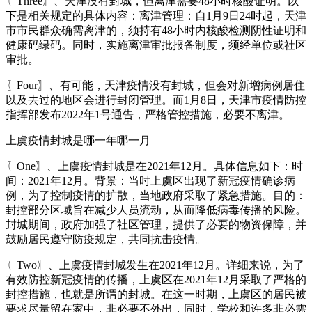
〖Three〗、天津没有封城，但离津需要48小时核酸证明。以
下是相关规定的具体内容：离津管理：自1月9日24时起，天津
市市民群众确需离津的，须持有48小时内核酸检测阴性证明和
健康码绿码。同时，实施离津审批报备制度，须经单位或社区
审批。
〖Four〗、有可能，天津疫情没有封城，但会对新增病例居住
以及去过的地区会进行封闭管理。而1月8日，天津市疫情防控
指挥部发布2022年1号通告，严格管控措施，必要不离津。
上虞疫情封城是哪一年哪一月
〖One〗、上虞疫情封城是在2021年12月。具体信息如下：时
间：2021年12月。背景：当时上虞区出现了新冠疫情确诊病
例，为了控制疫情的扩散，当地政府采取了紧急措施。目的：
封控部分区域旨在减少人员流动，从而降低病毒传播的风险。
封城期间，政府加强了社区管理，提供了必要的物资保障，并
鼓励居民遵守防疫规定，共同抗击疫情。
〖Two〗、上虞疫情封城发生在2021年12月。详细来说，为了
有效防控新冠疫情的传播，上虞区在2021年12月采取了严格的
封控措施，也就是所谓的封城。在这一时期，上虞区的居民被
要求尽量留在家中，非必要不外出，同时，学校和许多非必需