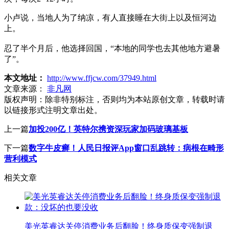
小卢说，当地人为了纳凉，有人直接睡在大街上以及恒河边
上。
忍了半个月后，他选择回国，“本地的同学也去其他地方避暑
了”。
本文地址：
http://www.ffjcw.com/37949.html
文章来源：
非凡网
版权声明：
除非特别标注，否则均为本站原创文章，转载时请
以链接形式注明文章出处。
上一篇
加投200亿！英特尔携资深玩家加码玻璃基板
下一篇
数字牛皮癣！人民日报评App窗口乱跳转：病根在畸形
营利模式
相关文章
美光英睿达关停消费业务后翻脸！终身质保变强制退