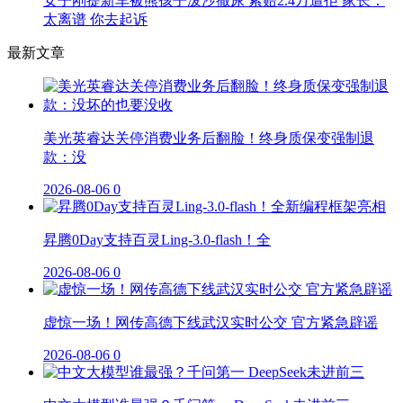
女子刚提新车被熊孩子泼沙撒尿 索赔2.4万遭拒 家长：
太离谱 你去起诉
最新文章
美光英睿达关停消费业务后翻脸！终身质保变强制退
款：没
2026-08-06
0
昇腾0Day支持百灵Ling-3.0-flash！全
2026-08-06
0
虚惊一场！网传高德下线武汉实时公交 官方紧急辟谣
2026-08-06
0