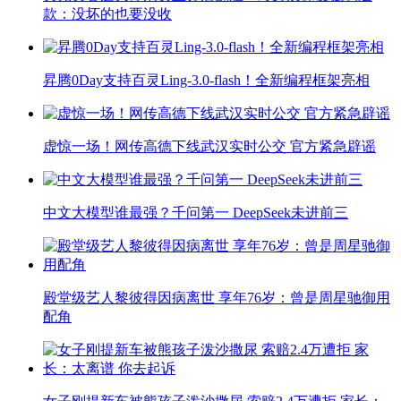
款：没坏的也要没收
昇腾0Day支持百灵Ling-3.0-flash！全新编程框架亮相
虚惊一场！网传高德下线武汉实时公交 官方紧急辟谣
中文大模型谁最强？千问第一 DeepSeek未进前三
殿堂级艺人黎彼得因病离世 享年76岁：曾是周星驰御用
配角