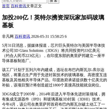
搜 索
首页
百科资讯
文章正文
加投200亿！英特尔携资深玩家加码玻璃
基板
非凡网
百科资讯
2026-05-31 15:58:25
6
5月31日消息，据媒体报道，芯片巨头英特尔与美国半导体技
术公司3D Glass Solutions（3DGS）将共同投资约33亿美元
（约合人民币223亿元），在印度东部的奥里萨邦建立一座半
导体基板制造厂。
该工厂计划于五到六年内建成，选址在布巴内斯瓦尔-库尔达
地区，将重点生产用于先进封装技术的玻璃基板、高密度互连
基板及其他相关半导体产品。印度政府承诺提供数十亿美元的
补贴，该项目预计将创造超过1800个直接高技能就业岗位。
3DGS成立于2005年，2014年后进入半导体先进封装领域，拥
有集成无源器件（IPD）和玻璃基板3D封装（3DHI）技术。
今年4月，该公司在奥里萨邦首府布巴内斯瓦尔破土动工了一