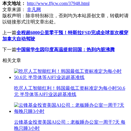
本文地址：
http://www.ffjcw.com/37948.html
文章来源：
非凡网
版权声明：
除非特别标注，否则均为本站原创文章，转载时请
以链接形式注明文章出处。
上一篇
全程超6000公里零干预！特斯拉FSD完成全球首次横穿
加拿大自动驾驶
下一篇
中国留学生因印度高温提前回国：热到内脏沸腾
相关文章
吃尽人工智能红利！韩国最低工资标准定为每小时50.6
元 半导体等AI行业远超基准线
云锋基金投资美国AI公司：老板睡办公室一周干7天 每
晚只睡3小时