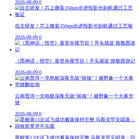
2026-08-09
0
自主研发！芯上微装350nm步进投影光刻机通过工艺验
2026-08-09
0
《黑神话：悟空》喜登央视节目！开头就提 致敬西游记
2026-08-09
0
云南普洱一充电桩深夜无故“挨揍”！被野象一个大鼻兜
掀
2026-08-09
0
星舰第13次试飞成功溅落保持完整 马斯克罕见唱衰：回