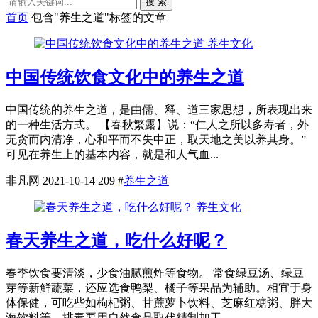
搜 索
首页
包含"养生之道"标签的文章
养生文化
中国传统饮食文化中的养生之道
中国传统的养生之道，是由儒、释、道三家思想，所表现出来
的一种生活方式。 【春秋繁露】说：“仁人之所以多寿者，外
无贪而内清净，心和平而不失中正，取天地之美以养其身。”
可见在养生上的基本内容，就是和人气血...
非凡网
2021-10-14
209
#
养生之道
养生文化
春天养生之道，吃什么好呢？
春季饮食要清淡，少食油腻煎炸等食物。 常食绿豆汤、绿豆
芽等新鲜蔬菜，还应选食鸭梨、橘子等果品为辅助。相宜于身
体保健，可吃些如枸杞粥、甘蔗萝卜饮料、芝麻红糖粥、胖大
海饮料等。排毒要用自然食品取代精制加工...