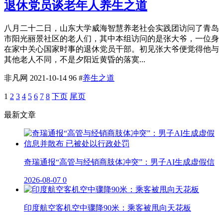
退休党员谈老年人养生之道
八月二十二日，山东大学威海智慧养老社会实践团访问了青岛
市阳光丽景社区的老人们，其中本组访问的是张大爷，一位身
在家中关心国家时事的退休党员干部。初见张大爷便觉得他与
其他老人不同，不是夕阳近黄昏的落寞...
非凡网
2021-10-14
96
#
养生之道
1
2
3
4
5
6
7
8
下页
尾页
最新文章
奇瑞通报“高管与经销商肢体冲突”：男子AI生成虚假信
2026-08-07
0
印度航空客机空中骤降90米：乘客被甩向天花板