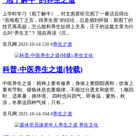
上学时学习《庖丁解牛》，对文惠君听完庖丁一番话后得出
“吾闻庖丁之言，得养生焉”的结论，总是感到怀疑：那庖丁的
技艺再高超，怎么能和养生扯得上关系，庄子的这篇文章为什
么叫“养生主”？ 现在再读《庄...
非凡网
2021-10-14
120
#
养生之道
养生文化
科普-中医养生之道(转载)
中医养生之道：精神上要有修养；身体上要阴阳调和；饮食上
要有节制。锻炼休息也要规律，不能过分透支和疲劳。 1.顺四
时，适寒暑，择环境。 四时也叫四气，即春温，夏热，秋
凉，冬寒这四种气候，只有...
非凡网
2021-10-14
104
#
养生之道
养生文化