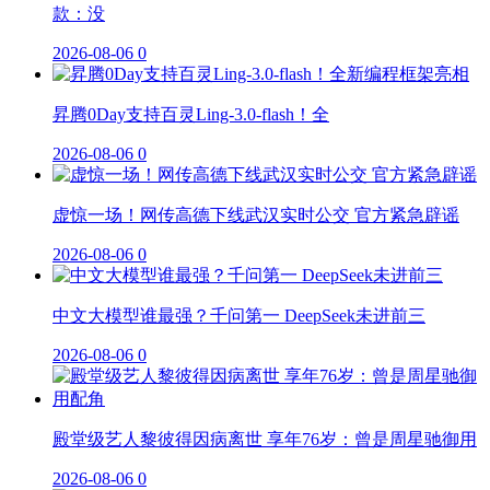
款：没
2026-08-06
0
昇腾0Day支持百灵Ling-3.0-flash！全
2026-08-06
0
虚惊一场！网传高德下线武汉实时公交 官方紧急辟谣
2026-08-06
0
中文大模型谁最强？千问第一 DeepSeek未进前三
2026-08-06
0
殿堂级艺人黎彼得因病离世 享年76岁：曾是周星驰御用
2026-08-06
0