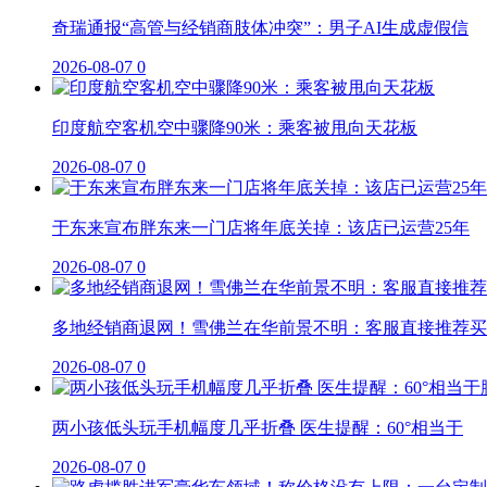
奇瑞通报“高管与经销商肢体冲突”：男子AI生成虚假信
2026-08-07
0
印度航空客机空中骤降90米：乘客被甩向天花板
2026-08-07
0
于东来宣布胖东来一门店将年底关掉：该店已运营25年
2026-08-07
0
多地经销商退网！雪佛兰在华前景不明：客服直接推荐买
2026-08-07
0
两小孩低头玩手机幅度几乎折叠 医生提醒：60°相当于
2026-08-07
0