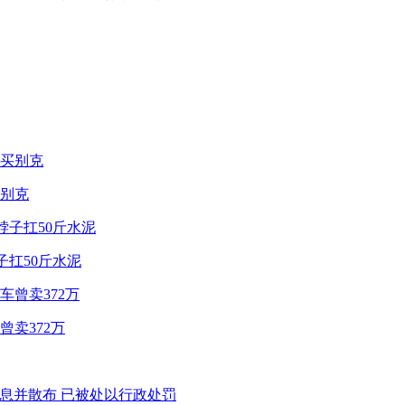
别克
子扛50斤水泥
卖372万