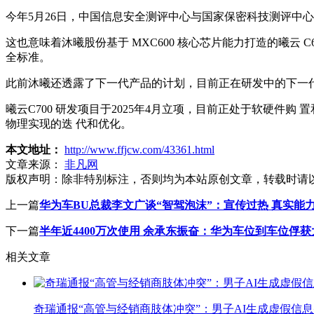
今年5月26日，中国信息安全测评中心与国家保密科技测评中心发
这也意味着沐曦股份基于 MXC600 核心芯片能力打造的曦云 C
全标准。
此前沐曦还透露了下一代产品的计划，目前正在研发中的下一代旗
曦云C700 研发项目于2025年4月立项，目前正处于软硬
物理实现的迭 代和优化。
本文地址：
http://www.ffjcw.com/43361.html
文章来源：
非凡网
版权声明：
除非特别标注，否则均为本站原创文章，转载时请
上一篇
华为车BU总裁李文广谈“智驾泡沫”：宣传过热 真实能
下一篇
半年近4400万次使用 余承东振奋：华为车位到车位俘
相关文章
奇瑞通报“高管与经销商肢体冲突”：男子AI生成虚假信