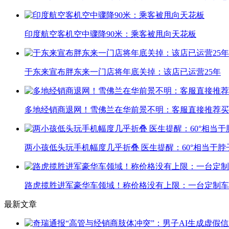
印度航空客机空中骤降90米：乘客被甩向天花板
于东来宣布胖东来一门店将年底关掉：该店已运营25年
多地经销商退网！雪佛兰在华前景不明：客服直接推荐买
两小孩低头玩手机幅度几乎折叠 医生提醒：60°相当于脖
路虎揽胜进军豪华车领域！称价格没有上限：一台定制车曾
最新文章