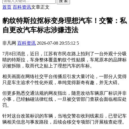
搜 索
首页
百科资讯
文章正文
豹纹特斯拉抠标变身理想汽车！交警：私
自更改汽车标志涉嫌违法
非凡网
百科资讯
2026-07-08 20:55:12
5
7月8日消息，近日，江苏有市民在路上拍到了一台外观十分吸
睛的特斯拉，车身整体覆盖豹纹个性贴膜，车尾原本的品牌标
识被拆除，取而代之贴上了理想汽车的车标。
相关画面在网络社交平台传播后引发大量讨论，一部分人觉得
只是车主追求个性化外观，单纯觉得新奇有趣，并无大碍。
但更多熟悉交通法规的网友指出，随意改动车辆原厂标识并非
小事，已经触碰法律红线，一旦被交管部门查获会面临相应处
罚。
针对这台改装标识的车辆，当地交警在收到线索后，已登记车
辆相关信息与事发路段，后续会移交专项部门开展核查处理。