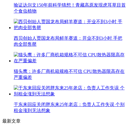
验证达尔文150年前科学猜想！青藏高原发现虎耳草目首
个食虫植物
西贝创始人贾国龙布局鲜羊赛道：开业不到3小时 手把
肉全部售罄
猫头鹰：许多厂商机箱规格不可信 CPU散热器限高存在
严重偏差
于东来回应关闭胖东来25年老店：负责人工作失误 个别
租金涨到无法想象
最新文章