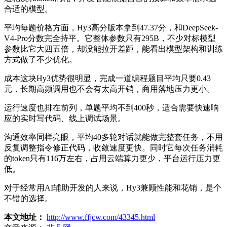
合适的模型。
平均每题价格方面，Hy3高分版本拿到47.37分，和DeepSeek-
V4-Pro分数完全持平。它整体参数只有295B，不少对标模型
参数比它大四五倍，却没能拉开差距，能看出模型架构和训练
方式做了不少优化。
成本这块Hy3优势很明显，完成一道编程题目平均只要0.43
元，长期高频调用也不会有太高开销，商用落地压力更小。
运行速度也排在前列，单题平均不到400秒，适合需要快速响
应的实时写代码、线上调试场景。
沟通效率同样亮眼，平均40多轮对话就能做完整套任务，不用
反复调整指令修正代码，收敛速度更快。同时它每次任务消耗
的token只有116万左右，占用云端算力更少，平台运行压力更
低。
对于经常用AI辅助开发的人来说，Hy3兼顾性能和花销，是个
不错的选择。
本文地址：
http://www.ffjcw.com/43345.html