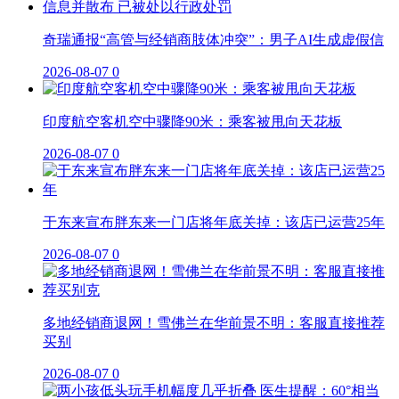
奇瑞通报“高管与经销商肢体冲突”：男子AI生成虚假信
2026-08-07
0
印度航空客机空中骤降90米：乘客被甩向天花板
2026-08-07
0
于东来宣布胖东来一门店将年底关掉：该店已运营25年
2026-08-07
0
多地经销商退网！雪佛兰在华前景不明：客服直接推荐
买别
2026-08-07
0