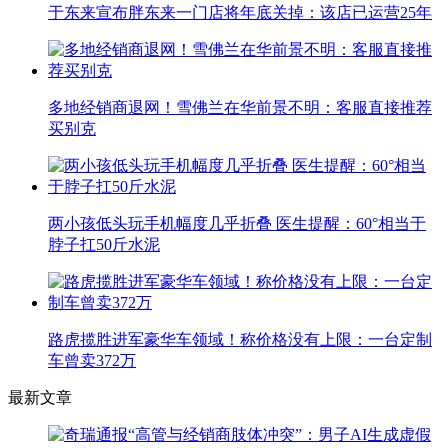
于东来宣布胖东来一门店将年底关掉：该店已运营25年
多地经销商退网！雪佛兰在华前景不明：客服直接推荐
买别克
两小孩低头玩手机幅度几乎折叠 医生提醒：60°相当于
脖子扛50斤水泥
路虎揽胜进军豪华车领域！称价格没有上限：一台定制
车曾卖372万
最新文章