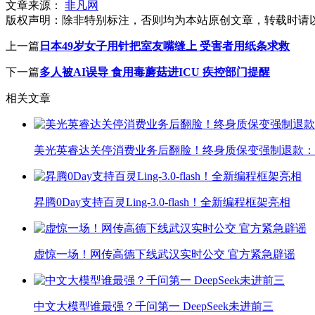
文章来源：
非凡网
版权声明：
除非特别标注，否则均为本站原创文章，转载时请
上一篇
日本49岁女子用针把室友嘴缝上 受害者用纸条求救
下一篇
多人被AI误导 食用毒蘑菇进ICU 疾控部门提醒
相关文章
美光英睿达关停消费业务后翻脸！终身质保变强制退款：
昇腾0Day支持百灵Ling-3.0-flash！全新编程框架亮相
虚惊一场！网传高德下线武汉实时公交 官方紧急辟谣
中文大模型谁最强？千问第一 DeepSeek未进前三