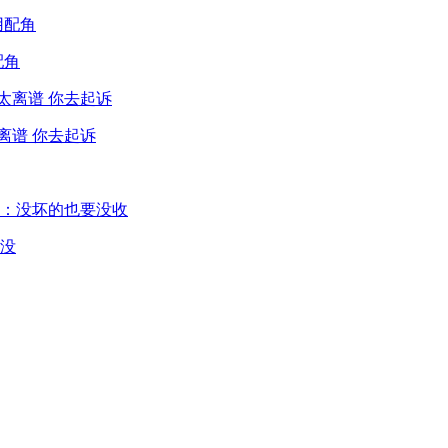
配角
离谱 你去起诉
没