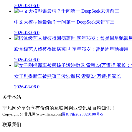
2026-08-06
0
中文大模型谁最强？千问第一 DeepSeek未进前三
2026-08-06
0
殿堂级艺人黎彼得因病离世 享年76岁：曾是周星驰御用
2026-08-06
0
女子刚提新车被熊孩子泼沙撒尿 索赔2.4万遭拒 家长
2026-08-06
0
关于本站
非凡网分享分享有价值的互联网创业资讯及百科知识！
Copyright @ 非凡网(www.ffjcw.com)
晋ICP备2023020180号-5
联系我们