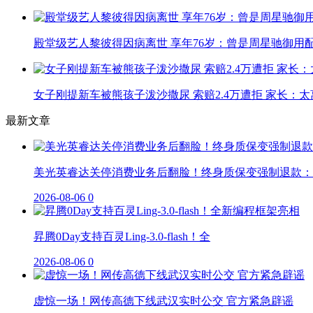
殿堂级艺人黎彼得因病离世 享年76岁：曾是周星驰御用
女子刚提新车被熊孩子泼沙撒尿 索赔2.4万遭拒 家长：太
最新文章
美光英睿达关停消费业务后翻脸！终身质保变强制退款：
2026-08-06
0
昇腾0Day支持百灵Ling-3.0-flash！全
2026-08-06
0
虚惊一场！网传高德下线武汉实时公交 官方紧急辟谣