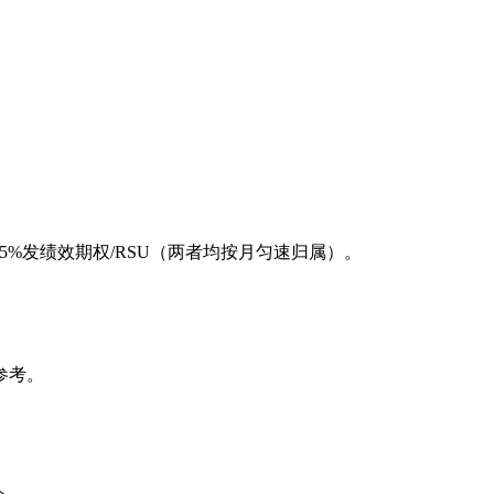
5%发绩效期权/RSU（两者均按月匀速归属）。
参考。