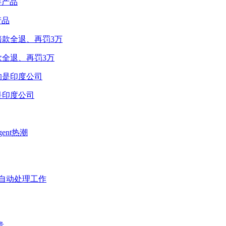
产品
款全退、再罚3万
是印度公司