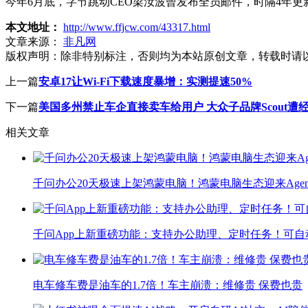
今年6月底，字节跳动CEO梁汝波曾发布全员邮件，时隔4年
本文地址：
http://www.ffjcw.com/43317.html
文章来源：
非凡网
版权声明：
除非特别标注，否则均为本站原创文章，转载时请
上一篇
安卓17让Wi-Fi下载速度暴增：实测提速50%
下一篇
美国多州禁止车企直接卖车给用户 大众子品牌Scout遭
相关文章
千问办公20天极速上架鸿蒙电脑！鸿蒙电脑生态迎来Agen
千问App上新重磅功能：支持办公助理、定时任务！可自
电车修车费是油车的1.7倍！车主崩溃：维修贵 保费也贵