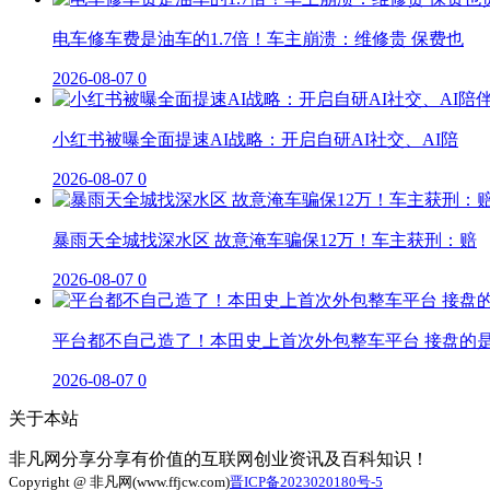
电车修车费是油车的1.7倍！车主崩溃：维修贵 保费也
2026-08-07
0
小红书被曝全面提速AI战略：开启自研AI社交、AI陪
2026-08-07
0
暴雨天全城找深水区 故意淹车骗保12万！车主获刑：赔
2026-08-07
0
平台都不自己造了！本田史上首次外包整车平台 接盘的
2026-08-07
0
关于本站
非凡网分享分享有价值的互联网创业资讯及百科知识！
Copyright @ 非凡网(www.ffjcw.com)
晋ICP备2023020180号-5