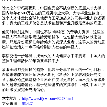
除此之外李稻葵提到，中国也完全不缺创新的底层人才支撑，
国内每年有500万左右的工程类专业大学、大专毕业生输出，
这个人才体量比全球其他所有国家加起来的同类毕业人数还要
多，庞大的工程师储备是技术创新和产业升级最坚实的底座。
他同时特别提到，中国也不缺“年轻态”的劳动力资源，这里的
年轻人不单单指常规适龄劳动群体，也包括大量身体状态健
康、只是身份证标注年龄偏大的资深从业者，这群人的劳动意
愿和创造活力一点不输给刚步入社会的年轻人。
李稻葵进一步解释，按当代的人均健康水平来测算，中国人的
整体生理年龄比30年前要年轻不少。
放眼全球都是同样的趋势，他甚至分享了自己的一个小目标，
希望未来能在国际顶级学术期刊《科学》上发表相关研究文
章，核心论点就是整个世界正在变得更年轻，而不是大家印象
里的越来越老龄化，基于这些坚实的支撑条件，他对中国经济
的后续发展完全充满信心。
本文地址：
http://www.ffjcw.com/43273.html
文章来源：
非凡网