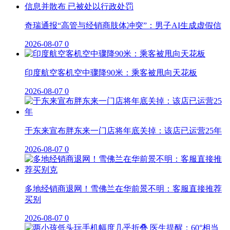
奇瑞通报“高管与经销商肢体冲突”：男子AI生成虚假信
2026-08-07
0
印度航空客机空中骤降90米：乘客被甩向天花板
2026-08-07
0
于东来宣布胖东来一门店将年底关掉：该店已运营25年
2026-08-07
0
多地经销商退网！雪佛兰在华前景不明：客服直接推荐
买别
2026-08-07
0