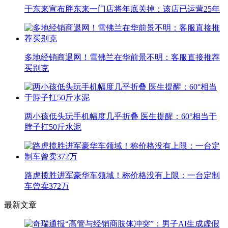
于东来宣布胖东来一门店将年底关掉：该店已运营25年
多地经销商退网！雪佛兰在华前景不明：客服直接推荐
买别克
两小孩低头玩手机幅度几乎折叠 医生提醒：60°相当于
脖子扛50斤水泥
路虎揽胜进军豪华车领域！称价格没有上限：一台定制
车曾卖372万
最新文章