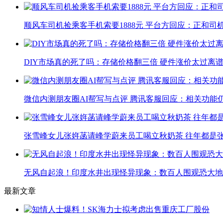
顺风车司机捡乘客手机索要1888元 平台方回应：正和司
DIY市场真的死了吗：存储价格翻三倍 硬件涨价太过离
微信内测朋友圈AI帮写与点评 腾讯客服回应：相关功能
张雪峰女儿张姩菡请峰学蔚来员工喝立秋奶茶 往年都是
无风自起浪！印度水井出现怪异现象：数百人围观恐大地
最新文章