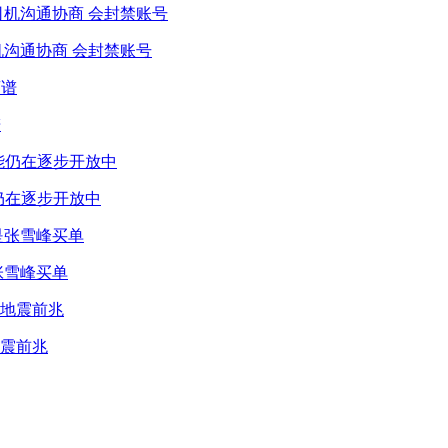
机沟通协商 会封禁账号
谱
仍在逐步开放中
张雪峰买单
震前兆