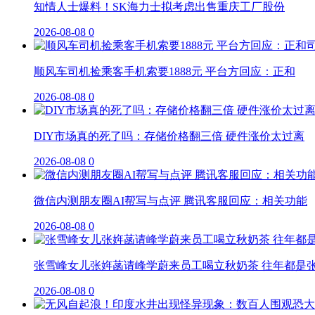
知情人士爆料！SK海力士拟考虑出售重庆工厂股份
2026-08-08
0
顺风车司机捡乘客手机索要1888元 平台方回应：正和
2026-08-08
0
DIY市场真的死了吗：存储价格翻三倍 硬件涨价太过离
2026-08-08
0
微信内测朋友圈AI帮写与点评 腾讯客服回应：相关功能
2026-08-08
0
张雪峰女儿张姩菡请峰学蔚来员工喝立秋奶茶 往年都是
2026-08-08
0