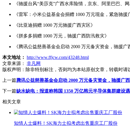
《驰援台风“美莎克”广西水库险情，京东、阿里巴巴、
《雷军：小米公益基金会捐赠 1000 万元现金，紧急驰
《比亚迪捐赠 1000 万元驰援广西灾区》
《拼多多捐赠 1000 万元，驰援广西防汛救灾》
《腾讯公益慈善基金会启动 2000 万元备灾资金，驰援
本文地址：
http://www.ffjcw.com/43248.html
文章来源：
非凡网
版权声明：
除非特别标注，否则均为本站原创文章，转载时请
上一篇
腾讯公益慈善基金会启动 2000 万元备灾资金，驰援广
下一篇
缺水缺电：报道称韩国 1350 万亿韩元半导体集群建设
相关文章
知情人士爆料！SK海力士拟考虑出售重庆工厂股份