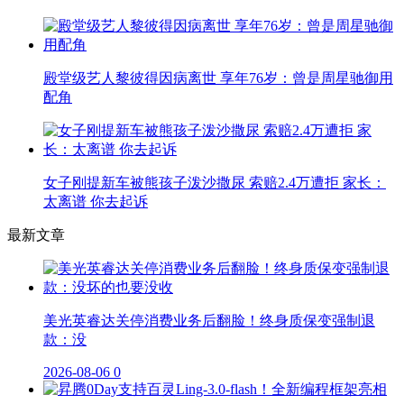
殿堂级艺人黎彼得因病离世 享年76岁：曾是周星驰御用
配角
女子刚提新车被熊孩子泼沙撒尿 索赔2.4万遭拒 家长：
太离谱 你去起诉
最新文章
美光英睿达关停消费业务后翻脸！终身质保变强制退
款：没
2026-08-06
0