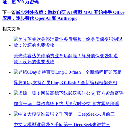
址、超 700 万密码
下一篇
减少对外依赖：微软自研 AI 模型 MAI 开始接手 Office
应用，逐步替代 OpenAI 和 Anthropic
相关文章
美光英睿达关停消费业务后翻脸！终身质保变强制退
款：没坏的也要没收
昇腾0Day支持百灵Ling-3.0-flash！全新编程框架亮相
虚惊一场！网传高德下线武汉实时公交 官方紧急辟谣
中文大模型谁最强？千问第一 DeepSeek未进前三