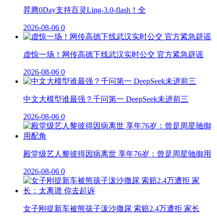
昇腾0Day支持百灵Ling-3.0-flash！全
2026-08-06
0
虚惊一场！网传高德下线武汉实时公交 官方紧急辟谣
2026-08-06
0
中文大模型谁最强？千问第一 DeepSeek未进前三
2026-08-06
0
殿堂级艺人黎彼得因病离世 享年76岁：曾是周星驰御用
2026-08-06
0
女子刚提新车被熊孩子泼沙撒尿 索赔2.4万遭拒 家长