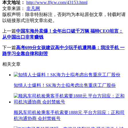
本文地址：
http://www.ffjcw.com/43153.html
文章来源：
非凡网
版权声明：
除非特别标注，否则均为本站原创文章，转载时请
以链接形式注明文章出处。
上一篇
中国车海外卖爆！全年出口破千万辆 福特CEO坦言：
从中国出口非常赚钱
下一篇
高考699分女孩建议高中少玩手机遭网暴：我没手机 一
路学习全靠自律和刻苦
相关文章
知情人士爆料！SK海力士拟考虑出售重庆工厂股份
顺风车司机捡乘客手机索要1888元 平台方回应：正和司
机沟通协商 会封禁账号