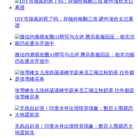
DIY市场真的死了吗：存储价格翻三倍 硬件涨价太过离
谱
微信内测朋友圈AI帮写与点评 腾讯客服回应：相关功能
仍在逐步开放中
张雪峰女儿张姩菡请峰学蔚来员工喝立秋奶茶 往年都是
张雪峰买单
无风自起浪！印度水井出现怪异现象：数百人围观恐大
地震前兆