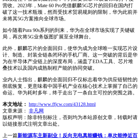
营收。2023年，Mate 60 Pro凭借麒麟5G芯片的回归在国内打
破了这一技术瓶颈，然而受技术贸易规则的限制，华为此前并
未将其5G方案推向全球市场。
如今随着Pura 90s系列的到来，华为在全球市场实现了关键破
局，再次将5G业务版图扩展至全球舞台。
此外，麒麟芯片的全面回归，使华为成为全球唯一实现芯片设
计、制造、封装全链条闭环的手机厂商。这一突破的背后是华
为在半导体产业链上的深度布局，涵盖了EDA工具、芯片堆
叠技术以及国内成熟制程产能的协同突破。
业内人士指出，麒麟的全面回归不仅标志着华为供应链韧性的
彻底恢复，更意味着中国手机产业在核心技术上掌握了自己的
命运。华为耗时多年，终于走出了一条自主可控的突围之路。
本文地址：
http://www.ffjcw.com/43128.html
文章来源：
非凡网
版权声明：
除非特别标注，否则均为本站原创文章，转载时请
以链接形式注明文章出处。
上一篇
新能源车主新副业！反向充电真能赚钱：单次能挣近百